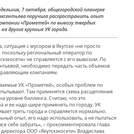
дельник, 7 октября, общегородской планерке
Авксентьева поручила распространить опыт
омпании «Прометей» по вывозу твердых
а другие крупные УК города.
, ситуация с мусором в Якутске «не просто
, поскольку региональный оператор по
кэкосети» не справляется с его вывозом. По
нтьевой, необходимо передать часть объемов
управляющим компаниям.
ваемые УК «Прометей», особых проблем по
спытывают. Там применятся схема расщепления
а уровне биллинга. Считаю, что это
а и ее надо шире применять по городу. УК
вает треть города и справляется нормально.
ьный опыт, его надо использовать, а не пытаться
все себе забрать», – прокомментировала глава
 директора ООО «Якутскэкосети» Владислава