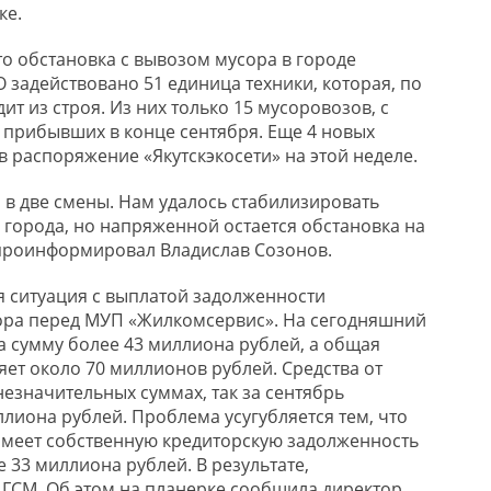
ке.
то обстановка с вывозом мусора в городе
 задействовано 51 единица техники, которая, по
ит из строя. Из них только 15 мусоровозов, с
 прибывших в конце сентября. Еще 4 новых
в распоряжение «Якутскэкосети» на этой неделе.
 в две смены. Нам удалось стабилизировать
 города, но напряженной остается обстановка на
 проинформировал Владислав Созонов.
я ситуация с выплатой задолженности
ора перед МУП «Жилкомсервис». На сегодняшний
а сумму более 43 миллиона рублей, а общая
яет около 70 миллионов рублей. Средства от
незначительных суммах, так за сентябрь
ллиона рублей. Проблема усугубляется тем, что
меет собственную кредиторскую задолженность
 33 миллиона рублей. В результате,
 ГСМ. Об этом на планерке сообщила директор