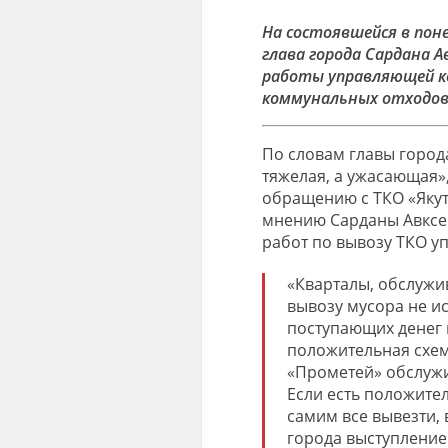
На состоявшейся в поне
глава города Сардана 
работы управляющей к
коммунальных отходов н
По словам главы города
тяжелая, а ужасающая»
обращению с ТКО «Якутс
мнению Сарданы Авксе
работ по вывозу ТКО 
«Кварталы, обслужи
вывозу мусора не и
поступающих денег н
положительная схем
«Прометей» обслужи
Если есть положител
самим все вывезти, 
города выступление