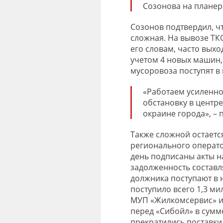
Созонова на планер
Созонов подтвердил, ч
сложная. На вывозе ТКО
его словам, часто выход
учетом 4 новых машин,
мусоровоза поступят в 
«Работаем усиленно
обстановку в центре
окраине города», –
Также сложной остаетс
регионального операт
день подписаны акты н
задолженность составл
должника поступают в 
поступило всего 1,3 ми
МУП «Жилкомсервис» и
перед «Сибойл» в сумме
прекратились поставки