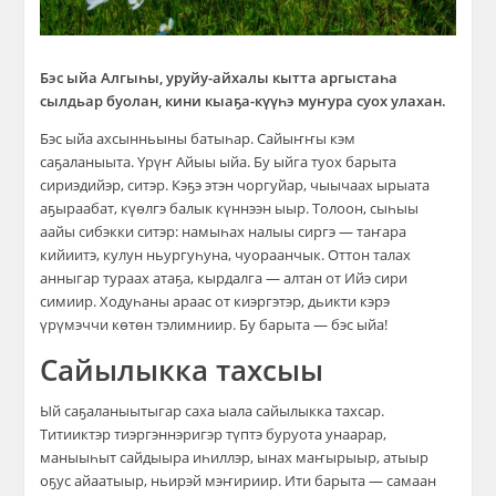
Бэс ыйа Алгыһы, уруйу-айхалы кытта аргыстаһа
сылдьар буолан, кини кыаҕа-күүһэ муҥура суох улахан.
Бэс ыйа ахсынньыны батыһар. Сайыҥҥы кэм
саҕаланыыта. Үрүҥ Айыы ыйа. Бу ыйга туох барыта
сириэдийэр, ситэр. Кэҕэ этэн чоргуйар, чыычаах ырыата
аҕыраабат, күөлгэ балык күннээн ыыр. Толоон, сыһыы
аайы сибэкки ситэр: намыһах налыы сиргэ — таҥара
кийиитэ, кулун ньургуһуна, чуораанчык. Оттон талах
анныгар тураах атаҕа, кырдалга — алтан от Ийэ сири
симиир. Ходуһаны араас от киэргэтэр, дьикти кэрэ
үрүмэччи көтөн тэлимниир. Бу барыта — бэс ыйа!
Сайылыкка тахсыы
Ый саҕаланыытыгар саха ыала сайылыкка тахсар.
Титииктэр тиэргэннэригэр түптэ буруота унаарар,
маныыһыт сайдыыра иһиллэр, ынах маҥырыыр, атыыр
оҕус айаатыыр, ньирэй мэҥириир. Ити барыта — самаан