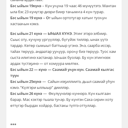
Бэс ыйын
19
күнэ
– Күн уһуна 19 чаас 46 мүнүүтэтэ. Мантан
ыла бэс 23 күнүгэр диэри биир таһымҥа 4 күн турар.
Бэс ыйын
19
күнэ
– О
т ыйын ортотугар хатыҥ туоһун
хастааһын кэмэ.
Бэс ыйын
21
күнэ
—
ЫhЫАХ КYНЭ
. Этиҥ этэрэ элбиир.
Сыыс оту, кучуну үргүүллэр, бүгүйэх тиллэр, ынах үүтэ
тардар. Көтөр сымыыт баттыыр үгэнэ. Эһэ, саарба иссэр,
тайах төрүүр, андаатар ууһуур, ороһу биэ төрүүр. Туос хам
сыста илигинэ хастанар. Ыһыах буолар. Бу күн этиҥнээх
ардах түстэҕинэ — от хомуура мөлтөх.
Бэс ыйын
22
—
күнэ
— Саамай уһун күн. Саамай кылгас
түүн
Бэс ыйын
25
күнэ
— Сайын иэҕиллиитэ, дьыл саамай уhун
кэмэ. “Күлгэри ыллыыр” дииллэр.
Бэс ыйын
26
күнэ
— Өкүлүүнэлэр күннэрэ. Күн кылгаан
барар. Мас кэхтэр тыала туһэр. Бу күнтэн Саха сирин хоту
өттүгэр бырдах хойдор, бастакы түптэ оттуллар.
***