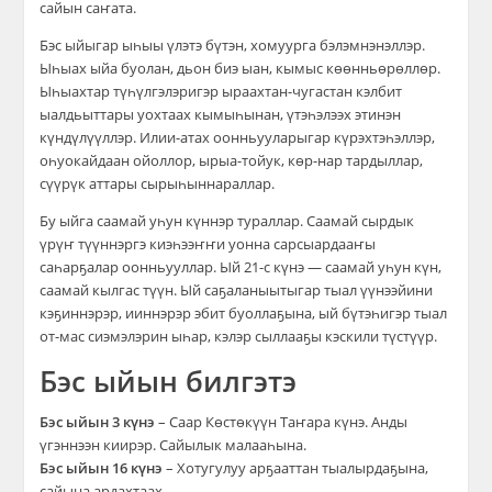
сайын саҥата.
Бэс ыйыгар ыһыы үлэтэ бүтэн, хомуурга бэлэмнэнэллэр.
Ыһыах ыйа буолан, дьон биэ ыан, кымыс көөнньөрөллөр.
Ыһыахтар түһүлгэлэригэр ыраахтан-чугастан кэлбит
ыалдьыттары уохтаах кымыһынан, үтэһэлээх этинэн
күндүлүүллэр. Илии-атах оонньууларыгар күрэхтэһэллэр,
оһуокайдаан ойоллор, ырыа-тойук, көр-нар тардыллар,
сүүрүк аттары сырыһыннараллар.
Бу ыйга саамай уһун күннэр тураллар. Саамай сырдык
үрүҥ түүннэргэ киэһээҥҥи уонна сарсыардааҥы
саһарҕалар оонньууллар. Ый 21-с күнэ — саамай уһун күн,
саамай кылгас түүн. Ый саҕаланыытыгар тыал үүнээйини
кэҕиннэрэр, ииннэрэр эбит буоллаҕына, ый бүтэһигэр тыал
от-мас сиэмэлэрин ыһар, кэлэр сыллааҕы кэскили түстүүр.
Бэс ыйын билгэтэ
Бэс ыйын 3 күнэ
– Саар Көстөкүүн Таҥара күнэ. Анды
үгэннээн киирэр. Сайылык малааһына.
Бэс ыйын 16 күнэ
– Хотугулуу арҕааттан тыалырдаҕына,
сайына ардахтаах.