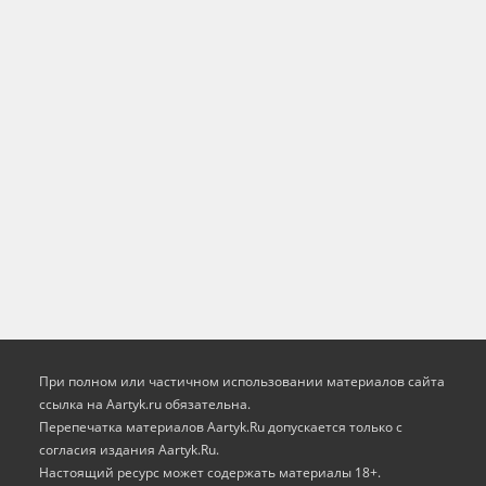
При полном или частичном использовании материалов сайта
ссылка на Aartyk.ru oбязательна.
Перепечатка материалов Aartyk.Ru допускается только с
согласия издания Aartyk.Ru.
Настоящий ресурс может содержать материалы 18+.