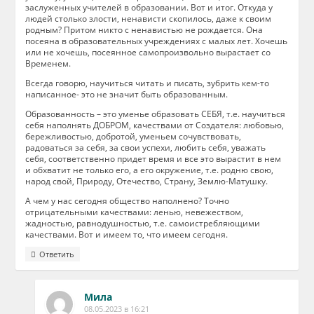
заслуженных учителей в образовании. Вот и итог. Откуда у
людей столько злости, ненависти скопилось, даже к своим
родным? Притом никто с ненавистью не рождается. Она
посеяна в образовательных учреждениях с малых лет. Хочешь
или не хочешь, посеянное самопроизвольно вырастает со
Временем.
Всегда говорю, научиться читать и писать, зубрить кем-то
написанное- это не значит быть образованным.
Образованность – это уменье образовать СЕБЯ, т.е. научиться
себя наполнять ДОБРОМ, качествами от Создателя: любовью,
бережливостью, добротой, уменьем сочувствовать,
радоваться за себя, за свои успехи, любить себя, уважать
себя, соответственно придет время и все это вырастит в нем
и обхватит не только его, а его окружение, т.е. родню свою,
народ свой, Природу, Отечество, Страну, Землю-Матушку.
А чем у нас сегодня общество наполнено? Точно
отрицательными качествами: ленью, невежеством,
жадностью, равнодушностью, т.е. самоистребляющими
качествами. Вот и имеем то, что имеем сегодня.
Ответить
Мила
08.05.2023 в 16:21