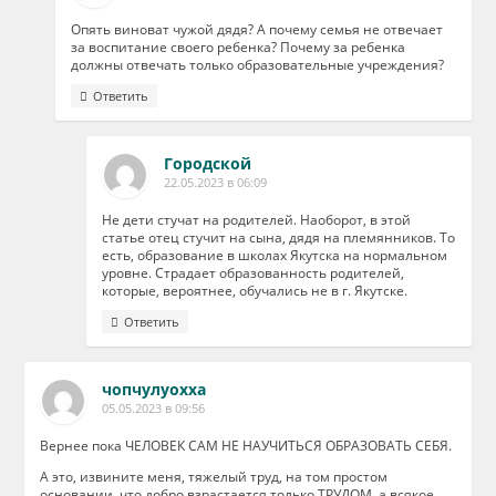
Опять виноват чужой дядя? А почему семья не отвечает
за воспитание своего ребенка? Почему за ребенка
должны отвечать только образовательные учреждения?
Ответить
Городской
22.05.2023 в 06:09
Не дети стучат на родителей. Наоборот, в этой
статье отец стучит на сына, дядя на племянников. То
есть, образование в школах Якутска на нормальном
уровне. Страдает образованность родителей,
которые, вероятнее, обучались не в г. Якутске.
Ответить
чопчулуохха
05.05.2023 в 09:56
Вернее пока ЧЕЛОВЕК САМ НЕ НАУЧИТЬСЯ ОБРАЗОВАТЬ СЕБЯ.
А это, извините меня, тяжелый труд, на том простом
основании, что добро взрастается только ТРУДОМ, а всякое