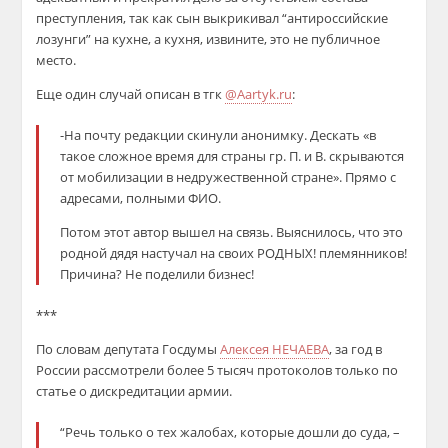
преступления, так как сын выкрикивал “антироссийские
лозунги” на кухне, а кухня, извините, это не публичное
место.
Еще один случай описан в тгк
@Aartyk.ru
:
-На почту редакции скинули анонимку. Дескать «в
такое сложное время для страны гр. П. и В. скрываются
от мобилизации в недружественной стране». Прямо с
адресами, полными ФИО.
Потом этот автор вышел на связь. Выяснилось, что это
родной дядя настучал на своих РОДНЫХ! племянников!
Причина? Не поделили бизнес!
***
По словам депутата Госдумы
Алексея НЕЧАЕВА
, за год в
России рассмотрели более 5 тысяч протоколов только по
статье о дискредитации армии.
“Речь только о тех жалобах, которые дошли до суда, –