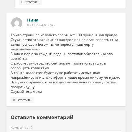
Ответить
Нина
03.11.2024 в 06:46
То что страшнее человека зверя нет 100 процентная правда
Стукачество это зависит от каждого из нас если совесть стыд
даны Господом Богом ты не переступишь черту
недозволенного
Знаю и верю за каждый подлый поступок обязательно зло
вернётся
О работе : руководство сей момент приветствует дабы
разобщить коллектив
А то что коллектив будет хуже работать испытывая
напряжённость и дискомфорт в наше время никому не нужно
Все умопомрачены и за нищую никчемную зарплату готовы
продать душу
Одумайтесь люди
Ответить
Оставить комментарий
Комментарий