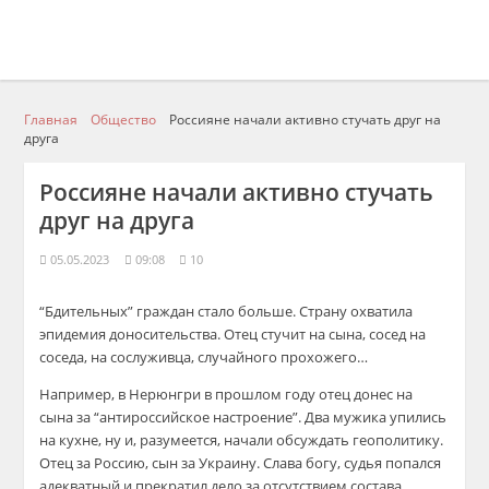
Главная
Общество
Россияне начали активно стучать друг на
друга
Россияне начали активно стучать
друг на друга
05.05.2023
09:08
10
“Бдительных” граждан стало больше. Страну охватила
эпидемия доносительства. Отец стучит на сына, сосед на
соседа, на сослуживца, случайного прохожего…
Например, в Нерюнгри в прошлом году отец донес на
сына за “антироссийское настроение”. Два мужика упились
на кухне, ну и, разумеется, начали обсуждать геополитику.
Отец за Россию, сын за Украину. Слава богу, судья попался
адекватный и прекратил дело за отсутствием состава