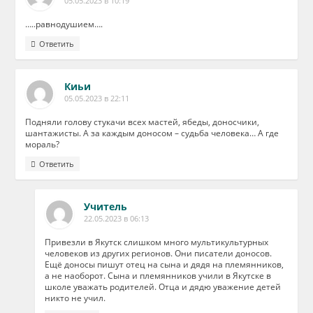
05.05.2023 в 10:19
…..равнодушием….
Ответить
Киьи
05.05.2023 в 22:11
Подняли голову стукачи всех мастей, ябеды, доносчики,
шантажисты. А за каждым доносом – судьба человека… А где
мораль?
Ответить
Учитель
22.05.2023 в 06:13
Привезли в Якутск слишком много мультикультурных
человеков из других регионов. Они писатели доносов.
Ещё доносы пишут отец на сына и дядя на племянников,
а не наоборот. Сына и племянников учили в Якутске в
школе уважать родителей. Отца и дядю уважение детей
никто не учил.