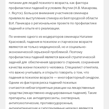
питании для
людей пожилого возраста, как фактора
профилактики падений в условиях Якутии (
Н.В.
Махарова
,
г. Якутск
)
.
Большое внимание участников семинар
а
привлекло
выступление спикера
из
Белгородской области
В.И.
Паникар
а
о р
егиональном проекте по профилактике
падений
и
опыт
е его
реализации
.
По мнению одного из модераторов семинара Наталии
Красновой,
падения в пожилом и старческом возрас
те
являются
не только медицинской, но и социально-
экономической
серьезной проблемой
.
Поэтому
п
рофилактика падений является
важной
стратегической
задачей для обеспечения здорового старения, сохранения
качества жизни пожилого человека.
Специалист отметила
,
что важно
учитывать
и открыто говорить о том, что
п
адения в пожилом возрасте — многофакторный синдром.
Одним из факторов риска падений пожилых
считают
ся
неблагоприятные реакции на лекарственные
средства (лекарственно-индуцированные падения). Такие
препараты, как антидепрессанты, снотворные,
антипсихотические, противосудорожные,
антиаритмические и гипотензивные
нередко
явля
ются