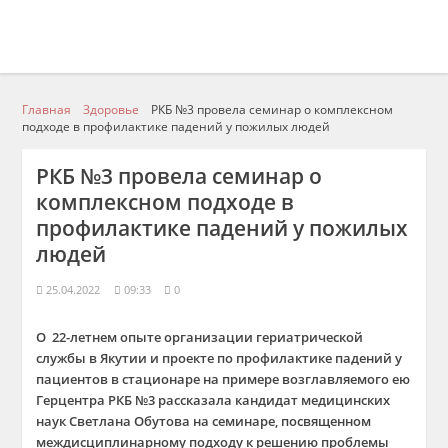
Главная
Здоровье
РКБ №3 провела семинар о комплексном
подходе в профилактике падений у пожилых людей
РКБ №3 провела семинар о
комплексном подходе в
профилактике падений у пожилых
людей
25.04.2022
09:33
0
О 22-летнем опыте
организации
гериатрической
службы в Якутии и п
роекте по профилактике падений у
пациентов в стационаре
на примере
возглавляемого
ею
Герц
ентра
РКБ №3 рассказала кандидат медицинских
наук Светлана
Обутова
на семинаре, посвященном
междисциплинарному
подход
у
к решению пробл
емы