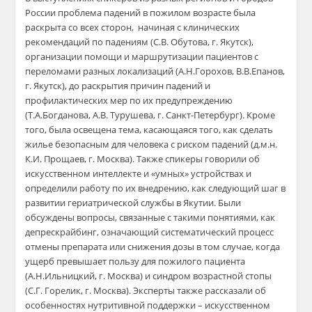
России п
роблема падений в пожилом возрасте была
раскрыта со всех сторон
, н
ачиная с клинических
рекомендаций
по падениям (
С.В.
Обутова
,
г. Якутск
)
,
организации помощи и маршрутизации пациентов с
переломами разных локализаций
(
А.Н.Горохов
,
В.В.Епанов
,
г. Якутск
),
до раскрытия причин
падений
и
профилактических мер по
их
предупреждению
(
Т.А.Богданова, А.В.
Турушева
,
г.
C
анкт-Петербург
)
.
Кроме
того, была освещена тема, касающаяся того,
как сделать
жилье безопасным для человека с риском падений
(д.м.н.
К.И.
Прощаев
,
г. Москва)
. Также
спикеры
говорили об
искусственном интеллекте и «умных
» устройствах и
определили
работу по их внедрению,
как следующий шаг в
развитии гериатрической службы в Якутии
.
Были
обсуждены вопросы, связанные с такими понятиями
, как
депрескрайбинг
, означающий систематический процесс
отмены препарата или снижения дозы в том случае, когда
ущерб превышает пользу для пожилого пациента
(
А.Н.
Ильницкий
,
г. Москва)
и
синдро
м
возрастной стопы
(
С.Г. Горелик,
г. Москва).
Эксперты
также
рассказали об
особенностях
нутритивной
поддержки – искусственном