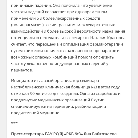
причинами падений. Она пояснила, что
увеличение
частоты падений возрастает при одновременном
применении 5 и более лекарственных средств
(полипрагмазия) за счет развития
межлекарственных
взаимодействий и более высокой вероятности назначения
потенциально нежелательных лекарств.
Наталия Краснова
считает, что п
ереоценка и оптимизация фармакотерапии
путем снижения количества назначенных препаратов и
возможных опасных комбинаций помогают снизить
частоту лекарственно-индуцированных падений у
пациентов.
Инициатор и главный организатор семинара –
Республиканская клиническая больница №3 в этом году
отмечает 90-летие со дня создания. Одна из старейших и
продвинутых медицинских организаций Якутии
специализируется на гериатрии, реабилитации и
предиктивной медицине.
***
Пресс-секретарь ГАУ Р
С(
Я) «РКБ №3» Яна
Байгожаева