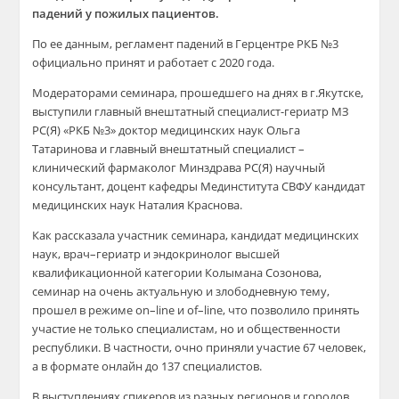
падений у пожилых пациентов
.
По ее данным, регламент падений в
Герцентре
РКБ №3
официально принят и работает с 2020 года.
Модераторами семинара
, прошедшего на днях в г
.Я
кутске,
выступили главный внештатный специалист-гериатр МЗ
РС(Я) «РКБ №3» д
октор медицинских наук Ольга
Татаринова
и главный внештатный специалист –
клинический фармаколог М
инздрава
РС(Я) научный
консультант, доцент кафедры М
единститута
СВФУ к
андидат
медицинских наук Наталия
Краснова
.
Как рассказала
участник
семинара, кандидат медицинских
наук, врач–гериатр и эндокринолог высшей
квалификационной категории
Колымана
Созонова,
с
еминар
на очень актуальную и зло
бо
дневную тему,
прошел в режиме
on
–
line
и
of
–
lin
e
, что позволило
принять
участие
не только специалистам
, но и общественности
республики.
В частности, очно приняли участие 67 человек,
а в формате онлайн до 137 специалистов.
В
выступлениях спикеров из
разных регионов
и городов