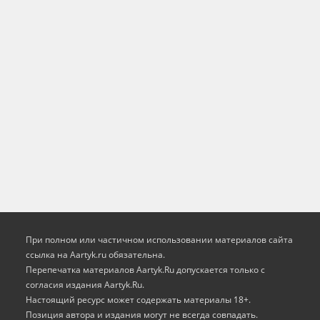
При полном или частичном использовании материалов сайта
ссылка на Aartyk.ru oбязательна.
Перепечатка материалов Aartyk.Ru допускается только с
согласия издания Aartyk.Ru.
Настоящий ресурс может содержать материалы 18+.
Позиция автора и издания могут не всегда совпадать.