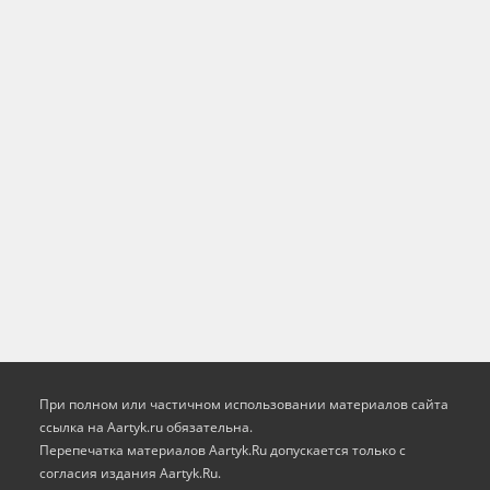
При полном или частичном использовании материалов сайта
ссылка на Aartyk.ru oбязательна.
Перепечатка материалов Aartyk.Ru допускается только с
согласия издания Aartyk.Ru.