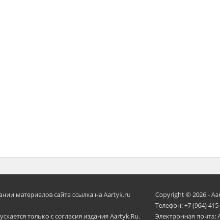
ии материалов сайта ссылка на Aartyk.ru
Copyright © 2026 - Aa
Телефон: +7 (964) 415
скается только с согласия издания Aartyk.Ru.
Электронная почта: 