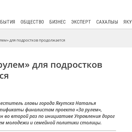
$
82.17
0.76
ОБЫТИЯ
ОБЩЕСТВО
БИЗНЕС
ЭКСПЕРТ
САХАЛЫЫ
ЯКУ
улем» для подростков продолжается
рулем» для подростков
ся
аместитель главы города Якутска Наталья
тификаты финалистам проекта «За рулем»,
н во второй раз по инициативе Управления дорог
ем молодежи и семейной политики столицы.