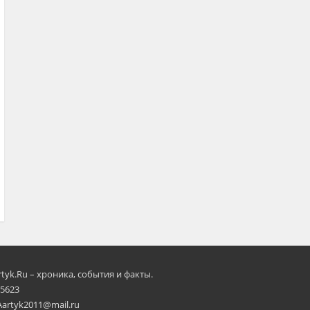
rtyk.Ru – хроника, события и факты.
 5623
Aartyk2011@mail.ru