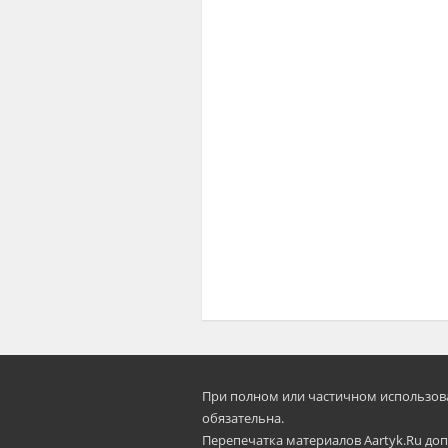
При полном или частичном использован
oбязательна.
Перепечатка материалов Aartyk.Ru допу