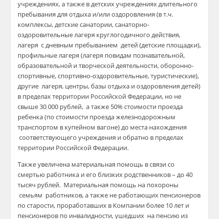
учреждениях, а также в детских учреждениях длительного
пребывания для отдыха и/или оздоровления (в
т.ч
.
комплексы, детские санатории, санаторно-
оздоровительные лагеря круглогодичного действия,
лагеря с дневным пребыванием детей (детские площадки),
профильные лагеря (лагеря по
видам познавательной,
образовательной и творческой деятельности, оборонно-
спортивные, спортивно-оздоровительные, туристические),
другие лагеря, центры, базы отдыха и оздоровления детей)
в пределах территории Российской Федерации, но не
свыше 30 000 рублей, а также 50% стоимости проезда
ребенка (по стоимости проезда железнодорожным
транспортом в купейном вагоне) до места нахождения
соответствующего учреждения и обратно в пределах
территории Российской Федерации.
Также
у
величена материальная помощь
в связи со
смертью работника и его близких родственников – до 4
0
тысяч рублей
.
М
атериальная помощь на похороны
семьям работников, а также не работающих пенсионеров
по старости, проработавших в Компании более 10 лет и
пенсионеров по инвалидности, ушедших на пенсию из