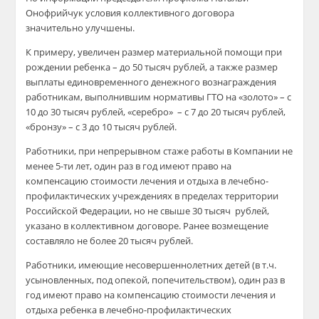
Онофрийчук условия коллективного договора
значительно улучшены.
К примеру
,
увеличен размер
материальной помощи при
рождении ребенка – до 5
0 тысяч рублей, а также
размер
выплаты единовременного денежного вознаграждения
работникам, выполнившим нормативы ГТО на «золото» – с
10 до 30 тысяч рублей, «серебро» – с 7 до 20 тысяч рублей,
«бронзу» –
с
3
до
10 тысяч рублей.
Работники, при непрерывном стаже работы в Компании не
менее 5-ти лет, один раз в год имеют право на
компенсацию стоимости лечения и отдыха в лечебно-
профилактических учреждениях в пределах территории
Российской Федерации, но не свыше 30 тысяч рублей,
указано в коллективном договоре. Ранее возмещение
составляло не более 20 тысяч рублей.
Работники, имеющие несовершеннолетних детей (в
т.ч
.
усыновленных, под опекой, попечительством), один раз в
год имеют право на компенсацию стоимости лечения и
отдыха ребенка в лечебно-профилактических