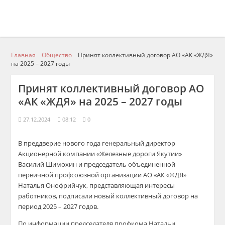
Главная
Общество
Принят коллективный договор АО «АК «ЖДЯ»
на 2025 – 2027 годы
Принят коллективный договор АО
«АК «ЖДЯ» на 2025 – 2027 годы
27.12.2024
08:12
0
В преддверие нового года
генеральный директор
Акционерной
компании
«
Железные дороги Якутии»
Василий
Шимохин
и
председатель объединенной
первичной профсоюзной организац
ии
АО
«АК «ЖДЯ»
Наталья
Онофрийчук, представляющая интересы
работников, подписали новый коллективный договор на
период
202
5
– 2027 годов.
По информации председателя профкома Натальи