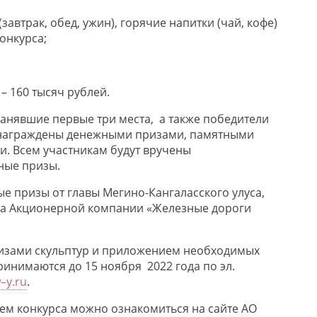
завтрак, обед, ужин), горячие напитки (чай, кофе)
онкурса
;
а
– 1
6
0 тысяч рублей.
занявшие первые три места, а также победители
 награждены денежными призами, памятными
. Всем участникам будут вручены
ные
призы.
ые призы от г
лавы
Мегино-Кангаласского
улуса
,
ра Акционерной компании «Железные дороги
скизами скульптур и приложением необходимых
принимаются до
15
ноября 202
2
года по эл.
w
–
y
.
ru
.
м конкурса можно ознакомиться на сайте АО