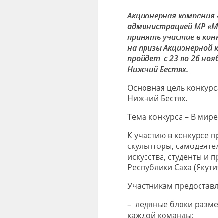
Акционерная компания 
администрацией МР «
М
принять участие в кон
на призы Акционерной 
пройдет
с 23 по 26 ноя
Нижний Бестях.
Основная цель конкурс
Нижний Бестях.
Тема конкурса – В мире
К участию в конкурсе 
скульпторы, самодеяте
искусства, студенты и 
Республики Саха (Якутия
Участникам предоставл
– ледяные блоки разм
каждой команды;