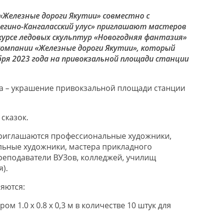
«Железные дороги Якутии» совместно с
егино-Кангаласский
улус»
приглашают мастеров
курсе ледовых скульптур «Новогодняя фантазия»
компании «Железные дороги Якутии», который
бря
202
3
года
на привокзальной площади станции
а – украшение привокзальной площади станции
 сказок
.
приглашаются
профессиональные художники,
льные художники, мастера прикладного
преподаватели ВУЗов, колледжей, училищ
).
яются:
ером
1.0 х 0.8 х 0,3 м
в количестве 10 штук для