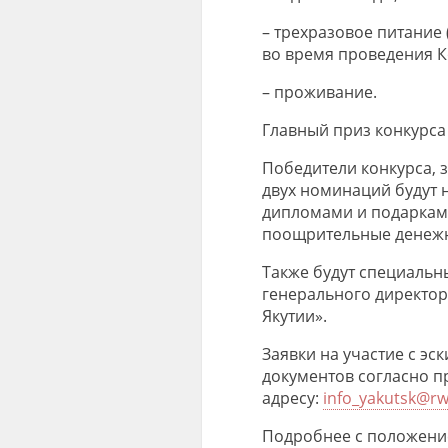
–
трехразовое питание (
во время проведения К
– проживание.
Главный приз
конкурс
Победители конкурса, 
двух номинаций будут
дипломами и подарками
поощрительные
денеж
Та
кже будут специальн
генерального директо
Я
кутии
».
Заявки на участие с э
документов согласно 
адресу:
info
_
yakutsk
@
r
Подробнее с положение