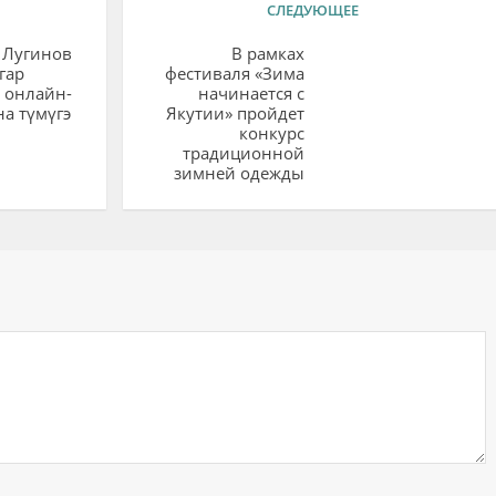
СЛЕДУЮЩЕЕ
 Лугинов
В рамках
гар
фестиваля «Зима
 онлайн-
начинается с
а түмүгэ
Якутии» пройдет
конкурс
традиционной
зимней одежды
ий