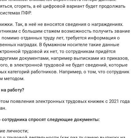
ться, сгореть, а её цифровой вариант будет продолжать
системах ПФР.
ижки. Так, в неё не вносятся сведения о награждениях.
ботникам с большим стажем возможность получить звание
о, помимо отданных труду лет, требуется информация о
венных наградах. В бумажном носителе такие данные
ктронной трудовой их нет, то сотрудникам придётся
 другими документами, например выписками из приказов,
го, в электронной трудовой не будет сведений, которые
ых категорий работников. Например, о том, что сотрудник
ым методом.
 на работу?
ётом появления электронных трудовых книжек с 2021 года
ан.
о сотрудника спросят следующие документы:
ие личности;
 о трудовой деятельности (как раз ту самую выписку из