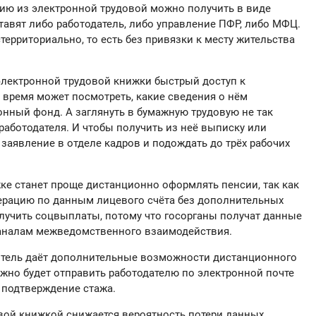
ю из электронной трудовой можно получить в виде
авят либо работодатель, либо управление ПФР, либо МФЦ.
территориально, то есть без привязки к месту жительства
лектронной трудовой книжки быстрый доступ к
 время может посмотреть, какие сведения о нём
нный фонд. А заглянуть в бумажную трудовую не так
у работодателя. И чтобы получить из неё выписку или
 заявление в отделе кадров и подождать до трёх рабочих
ке станет проще дистанционно оформлять пенсии, так как
ерацию по данным лицевого счёта без дополнительных
лучить соцвыплаты, потому что госорганы получат данные
каналам межведомственного взаимодействия.
итель даёт дополнительные возможности дистанционного
ожно будет отправить работодателю по электронной почте
 подтверждение стажа.
вой книжкой снижается вероятность потери данных.