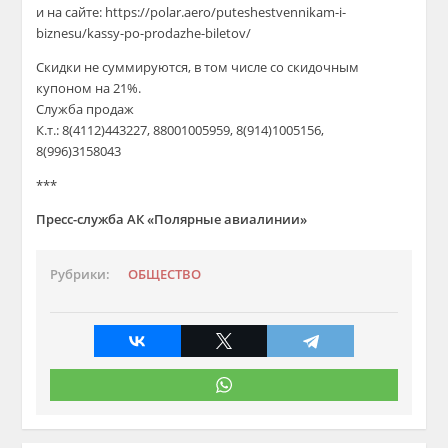
и на сайте: https://polar.aero/puteshestvennikam-i-
biznesu/kassy-po-prodazhe-biletov/
Скидки не суммируются, в том числе со скидочным
купоном на 21%.
Служба продаж
К.т.: 8(4112)443227, 88001005959, 8(914)1005156,
8(996)3158043
***
Пресс-служба АК «Полярные авиалинии»
Рубрики:
ОБЩЕСТВО