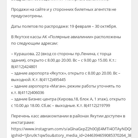
Продажи на сайте и у сторонних билетных агентств не
предусмотрены.
Даты полетов по распродаже: 19 февраля – 30 октября.
В Якутске кассы АК «Полярные авиалинии» расположены
по следующим адресам:
– Курашова, 22 (вход со стороны пр.Ленина, с торца
здания), открыто с 8.00 до 20.00. Вс – с 9.00 до 15.00. К.т.:
8(4112)424801
– здание аэропорта «Якутск», открыто с 8.00 до 20.00. Вс –
выходной. К.т. 8(4112)495445
– здание аэропорта «Маган», режим работы уточнять по
к.т. 8(4112)406036
– здание Бизнес-центра (Кирова,18, блок А, 1 этаж), открыто
с 10.00 до 18.00. Сб,вс – выходные. К.т. 8(4112)219799
Перечень касс авиакомпании в районах Якутии доступен в
инстаграме:
https://www.instagram.com/s/aGlnaGxpZ2h0OjE4MTI4OTAyNDQ0
igshid=1jbru9c1qw5su&story_media_id=2446394659085370264_3893