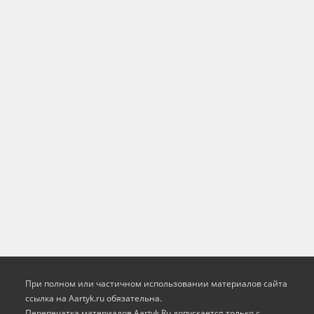
При полном или частичном использовании материалов сайта
ссылка на Aartyk.ru oбязательна.
Перепечатка материалов Aartyk.Ru допускается только с