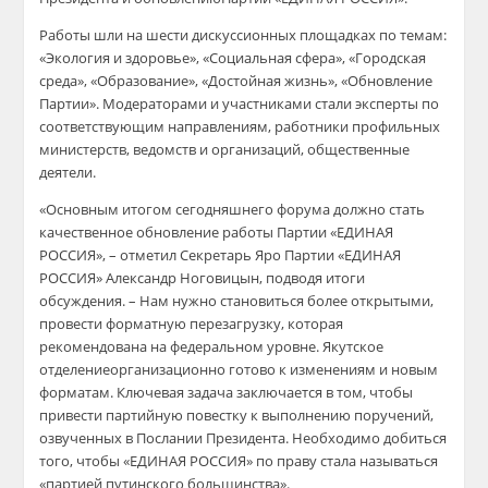
Р
аботы
шли
на шести дискуссионных площадках по темам:
«Экология и здоровье», «Социальная сфера», «Городская
среда», «Образование», «Достойная жизнь», «Обновление
Партии». Модераторами и участниками стали эксперты по
соответствующим направлениям, работники профильных
министерств, ведомств и организаций, общественные
деятели.
«Основным итогом сегодняшнего форума должно стать
качественное обновление работы
Партии
«Е
ДИНАЯ
РОССИЯ»
, – отметил
Секретарь Яро Партии «ЕДИНАЯ
РОССИЯ» Александр Ноговицын
, подводя итоги
обсуждения. – Нам нужно становиться более открытыми,
провести форматную перезагрузку, которая
рекомендована на федеральном уровне.
Якутское
отделение
организационно готов
о
к изменениям и новым
форматам. Ключевая задача заключается в том, чтобы
привести партийную повестку к выполнению поручений,
озвученных в Послании Президента. Необходимо добиться
того, чтобы «Е
ДИНАЯ РОССИЯ
» по праву стала называться
«партией путинского большинства».