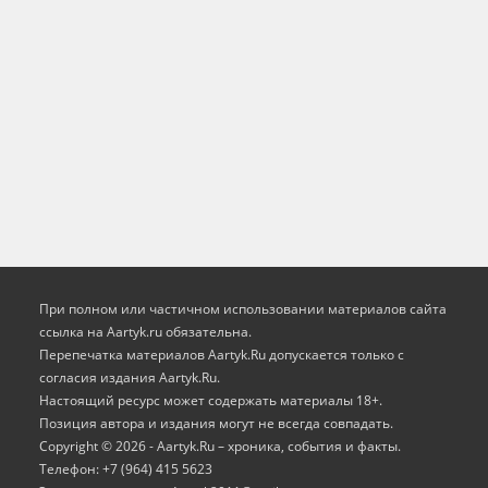
При полном или частичном использовании материалов сайта
ссылка на Aartyk.ru oбязательна.
Перепечатка материалов Aartyk.Ru допускается только с
согласия издания Aartyk.Ru.
Настоящий ресурс может содержать материалы 18+.
Позиция автора и издания могут не всегда совпадать.
Copyright © 2026 - Aartyk.Ru – хроника, события и факты.
Телефон: +7 (964) 415 5623