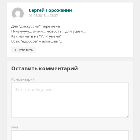
Сергей Горожанин
01.05.2018 в 23:37
Для “дискуссий” перемена
Н-ну-у-у-у… и-и-и… новость… для ушей…
Как изгнать из “Ил-Тумзна”
Всех “едросов” – алкашей?..
Ответить
Оставить комментарий
Комментарий
Имя