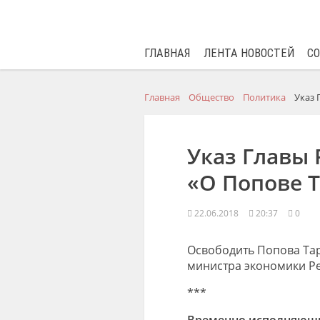
ГЛАВНАЯ
ЛЕНТА НОВОСТЕЙ
С
Главная
Общество
Политика
Указ 
Указ Главы 
«О Попове Т
22.06.2018
20:37
0
Освободить Попова Тар
министра экономики Рес
***
Временно исполняющи