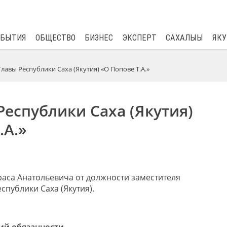
$
82.17
0.76
ОБЫТИЯ
ОБЩЕСТВО
БИЗНЕС
ЭКСПЕРТ
САХАЛЫЫ
ЯКУ
Главы Республики Саха (Якутия) «О Попове Т.А.»
Республики Саха (Якутия)
.А.»
аса Анатольевича от должности заместителя
публики Саха (Якутия).
й обязанности