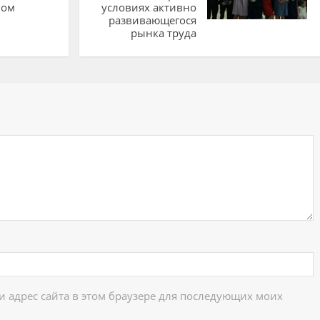
ком
условиях активно
развивающегося
рынка труда
ий
 и адрес сайта в этом браузере для последующих моих