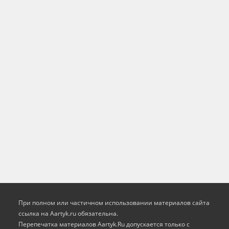
При полном или частичном использовании материалов сайта
ссылка на Aartyk.ru oбязательна.
Перепечатка материалов Aartyk.Ru допускается только с