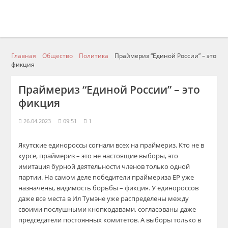
Главная
Общество
Политика
Праймериз “Единой России” – это
фикция
Праймериз “Единой России” – это
фикция
26.04.2023
09:51
1
Якутские единороссы согнали всех на праймериз. Кто не в
курсе, праймериз – это не настоящие выборы, это
имитация бурной деятельности членов только одной
партии. На самом деле победители праймериза ЕР уже
назначены, видимость борьбы – фикция. У единороссов
даже все места в Ил Тумэне уже распределены между
своими послушными кнопкодавами, согласованы даже
председатели постоянных комитетов. А выборы только в