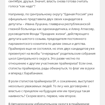
сентябре, друзья. Значит, власть снова готова считать
голоса “как надо”?
Например, по Центральному округу “Единая Россия” уже
официально представила двух своих кандидатов в
депутаты – Ивана Луцкана, главврача республиканской
глазной больницы как одномандатника, и Алену Атласову,
руководителя Фонда “Праздник жизни”, действующего
депутата шестого созыва, председателя постоянного
парламентского комитета по делам семьи и детства.
Праймериз еще не состоялся, но этих двух кандидатов уже
презентуют на якобы “очередные” родительские собрания
школ Центрального округа. Это разве честно по
отношению к другим участникам праймериза? Если они,
статисты праймериза, рады обмануться, то флаг им в руки
и вперед с барабанами.
В роли статистов праймериза ЕР, к сожалению, выступают
несколько уважаемых людей. То ли у них договорняк с
властью с прицелом на будущее или им присуща такая
наивность? Скорее всего, первое, чем второе.
В Автодорожном избирательном округе в праймеризе