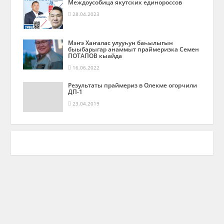
Междоусобица якутских единороссов
28.04.2023
Мэҥэ Хаҥалас улууһун баһылыгын
быыбарыгар анаммыт праймеризка Семен
ПОТАПОВ кыайда
16.06.2022
Результаты праймериз в Олекме огорчили
ДП-1
23.04.2019