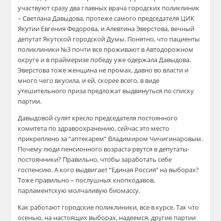
участвуют сразу два главных врача городских поликлиник
– Светлана Давыдова, протеже самого председателя ЦИК
Якутии Евгения Федорова, и Алевтина Эверстова, вечный
депутат Якутской городской Думы. Понятно, что пациенты
поликлиники №3 почти все проживают в Автодорожном
округе и в праймеризе победу уже одержала Давыдова.
Эверстова тоже женщина не промах, давно во власти и
много чего вкусила, и ей, скорее всего, в виде
утешительного приза предложат выдвинуться по списку
партии.
Давыдовой сулят кресло председателя постоянного
комитета по здравоохранению, сейчас это место
прикреплено за “аптекарем” Владимиром Чичигинаровым.
Почему люди пенсионного возраста рвутся в депутаты-
постоянники? Правильно, чтобы заработать себе
госпенсию. А кого выдвигает “Единая Россия” на выборах?
Тоже правильно – послушных кнопкодавов,
парламентскую молчаливую биомассу.
Как работают городские поликлиники, все в курсе. Так что
осенью, на настоящих выборах, надеемся, другие партии