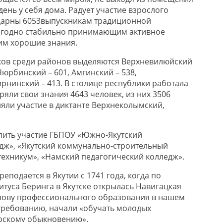
 день у себя дома. Радует участие взрослого
одарны 6053выпускникам традиционной
егодно стабильно принимающим активное
им хорошие знания.
ков среди районов выделяются Верхневилюйский
юрбинский – 601, Амгинский – 538,
рнинский – 413. В столице республики работала
ряли свои знания 4643 человек, из них 3506
яли участие в диктанте Верхнеколымский,
ить участие ГБПОУ «Южно-Якутский
дж», «Якутский коммунально-строительный
техникум», «Намский педагогический колледж».
еподается в Якутии с 1741 года, когда по
итуса Беринга в Якутске открылась Навигацкая
нову профессионального образования в нашем
о требованию, начали «обучать молодых
рскому обыкновению».