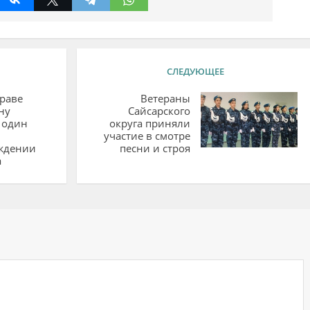
СЛЕДУЮЩЕЕ
раве
Ветераны
ну
Сайсарского
 один
округа приняли
участие в смотре
ждении
песни и строя
а
ий