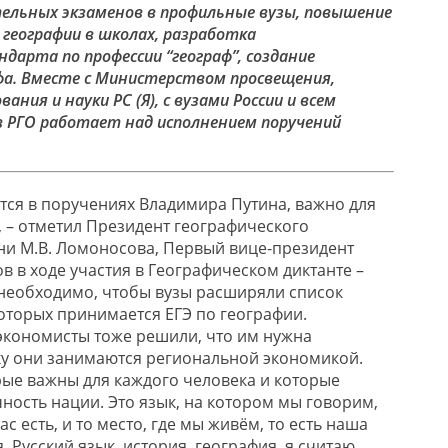
ельных экзаменов в профильные вузы, повышение
 географии в школах, разработка
дарта по профессии “географ”, создание
афа. Вместе с Министерством просвещения,
вания и науки
РС (Я)
, с вузами
России
и всем
 РГО работает над исполнением поручений
ится в поручениях Владимира Путина, важно для
, – отметил Президент географического
ни М.В. Ломоносова, Первый вице-президент
ов
в ходе участия в Географическом диктанте –
 необходимо, чтобы вузы расширяли список
которых принимается ЕГЭ по географии.
экономисты тоже решили, что им нужна
ку они занимаются региональной экономикой.
ые важны для каждого человека и
которые
ность нации. Это язык, на котором мы говорим,
ас есть, и то место, где мы живём, то есть наша
. Русский язык, история, география, я считаю,