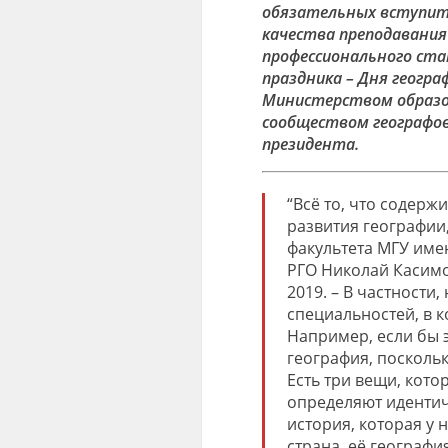
обязательных вступит
качества преподавания
профессионального стан
праздника – Дня геогр
Министерством образо
сообществом географов
президента.
“
Всё то, что содерж
развития географии
факультета МГУ име
РГО
Николай
Касим
2019. –
В частности,
специальностей, в 
Например, если бы 
география, посколь
Есть три вещи, кот
ор
определяют идентич
история, которая у н
страна, её география