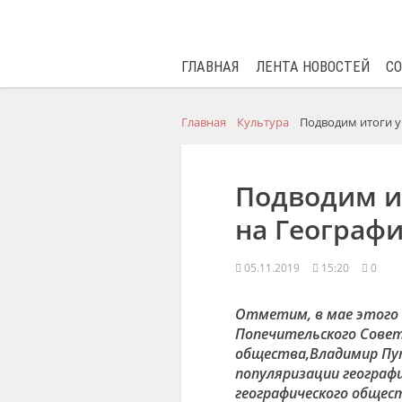
ГЛАВНАЯ
ЛЕНТА НОВОСТЕЙ
С
Главная
Культура
Подводим итоги у
Подводим и
на Географ
05.11.2019
15:20
0
Отметим, в мае этого 
Попечительского Совет
общества
,
Владимир Пут
популяризации географ
географического общес