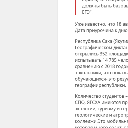
должны быть базов
ЕГЭ
“.
Уже известно, что 18 а
Дата приур
очена
к
дню 
​Республика Саха (Якут
Географическом диктант
открылись 352 площадк
испытывать 14 785 чело
сравнению с 2018 годом
школьники, что показы
обучающихся- это резу
географииреспублики.
Количество студентов – 
СПО, ЯГСХА имеются п
экологии, туризму и се
геологические и агро
колледжи.Это мобильная
которая много ездит, 