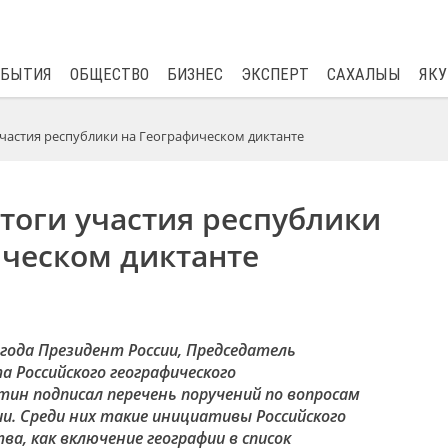
$
82.17
0.76
ОБЫТИЯ
ОБЩЕСТВО
БИЗНЕС
ЭКСПЕРТ
САХАЛЫЫ
ЯКУ
частия республики на Географическом диктанте
тоги участия республики
ическом диктанте
года Президент России, Председатель
а Р
оссийского географического
ин подписал перечень поручений по вопросам
ии. Среди них такие инициативы Р
оссийского
тва
, как включение географии в список