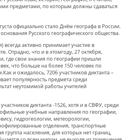
ыми предметами, по которым должны сдаваться
вгуста официально стало Днём географа в России.
основания Русского географического общества.
ия) всегда активно принимает участие в
е. Отрадно, что и в этомгоду, 27 октября,
и, где свои знания по географии пришли
век, что больше на более 150 человек по
.Как и ожидалось, 7206 участников диктанта –
вает популярность предмета среди
льтат неутомимой работы учителей
участников диктанта -1526, хотя и в СВФУ, среди
рофильные учебные направления по географии,
рвису, гидрогеологии, метеорологии,
профилированные отделения, транспортные
 группа населения, для которых нет границ,
общается со всем миром, не выходя из помещения