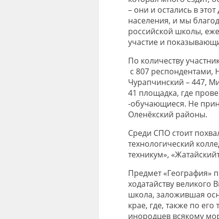
– они и остались в этот
населения, и мы благ
российской школы, еж
участие и показывающ
По количеству участни
с 807 респондентами, Н
Чурапчинский – 447, Ми
41 площадка, где прове
-обучающиеся. Не прин
Оленёкский районы.
Среди СПО стоит
похвал
технологический колле
техникум», «Жатайский
Предмет «География» пр
ходатайству великого В
школа, заложившая ос
крае, где, также по ег
инородцев всякому мо