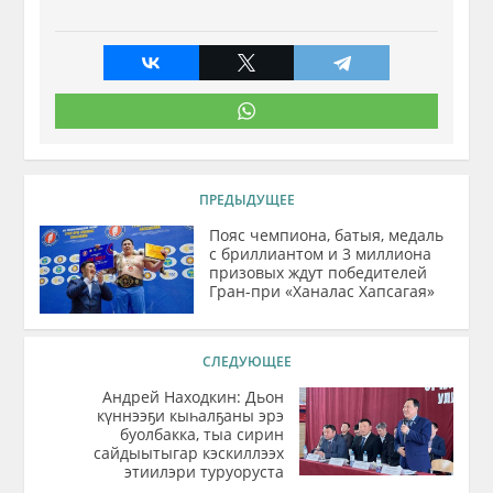
ПРЕДЫДУЩЕЕ
Пояс чемпиона, батыя, медаль
с бриллиантом и 3 миллиона
призовых ждут победителей
Гран-при «Ханалас Хапсагая»
СЛЕДУЮЩЕЕ
Андрей Находкин: Дьон
күннээҕи кыһалҕаны эрэ
буолбакка, тыа сирин
сайдыытыгар кэскиллээх
этиилэри туруоруста