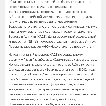
образовательных организаций (на базе 9-ти классов): на
сегодняшний день к участию в олимпиаде
зарегистрировались свыше 689 тыс. человек из всех
субъектов Российской Федерации. Среди них – почти 80
тыс. учеников из регионов Дальневосточного
федерального округа. Организаторами олимпиады «Ближе
к Дальнему» выступают Корпорация развития Дальнего
Востока и Арктики (КРДВ), Дальневосточный федеральный
университет (ДВФУ) и образовательная платформа Учи.ру.
Проект поддерживает АНО «Национальные приоритеты».
Исполнительный директор КРДВ по социальному
развитию Гасан Гасанбалаев: «Олимпиада в самом разгаре.
Но уже сегодня можно сказать, что она войдёт в историю
благодаря рекордным цифрам вовлеченности. В 2024 году
в олимпиаде «Ближе к Дальнему» принимает участие в 4
раза больше школьников и студентов, чем за все годы её
проведения вместе взятые. Цифра высокая, но она
укладывается в общий тренд увеличения интереса к
дальневосточному региону в российском обществе в связи
с тем вниманием, которое Президент России,
Правительство Российской Федерации оказывают