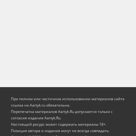
При полном или частичном использовании материалов сайта
ссылка на Aartyk.ru oбязательна.
Перепечатка материалов Aartyk.Ru допускается только с
согласия издания Aartyk.Ru.
Настоящий ресурс может содержать материалы 18+.
Позиция автора и издания могут не всегда совпадать.