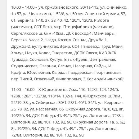
10.00 – 14.00 – ул. Кржижановского, 30/1а-113, ул. Очиченко,
1в-57, ул. Челюскина, 1-53/8, ул. 50 лет Советской Армии, 57,
61, Беринга, 1-10, 37, 38, 40, 42, 120/1, 120/3, Р.Зорге
(частично), СОТ Лето, мкр. Птицефабрика (частично),
Сергеляхское ш. 6км.-10км., ДСК Восход-1, Манчаары,
Березка, Алаас-2, Чагда, Кэскил, Сигнал, Дружба-1,
Дружба-2, Булгунняхтах, Эфир, СОТ Птицевод, Труд, Майя,
Хомус, Наука, Колос, Энергетик, ДСПК Олеся, КИЗ ЖСК
Туймада, Сосновая, Кустук, Ытык-Куель, Центральная,
Студенческая, Озерная, Лесная, Нагорная, Сайды, И.
Крафта, Юбилейная, Кырдал, Гвардейская, Георгиевская,
пер. Тихий, Отважный, Филипповых, З.Космодемьянской;
11.00 – 16.00 – Х-Юряхское ш. 7км., 116, 122/2, 124, 124/5,
128а, 128/1, 132/3а, 118/14, 132/а, 144, Х-Юряхское ш. 7км.,
52/19, 38, ул. Сибирская, 30/1, 28/1, 40/1, 34/1, ул. Кедровая,
25, 78, 82, ул. Рассветная, 66, Окружная дорога, 1а, 6, 6Д, 8г,
19/25б, 34, ДСК Победа, 41, 49/1, 75/1, ул. Лонгинова, 72/8а,
Виктория, 82, 88, 101, 102, 92, 90, Окружная дорога, 1а, 6, 6Д,
8г, 19/25б, 34, ДСК Победа, 41, 49/1, 75/1, ул. Лонгинова,
72/8а, Виктория, 82, 88, 101, 102, 92, 90;