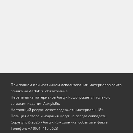
При полном или частичном использовании материалов сайта
ссылка на Aartyk.ru oбязательна.
Перепечатка материалов Aartyk.Ru допускается только с
согласия издания Aartyk.Ru.
Настоящий ресурс может содержать материалы 18+.
Позиция автора и издания могут не всегда совпадать.
Copyright © 2026 - Aartyk.Ru – хроника, события и факты.
Телефон: +7 (964) 415 5623