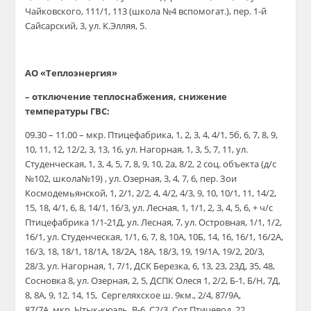
Чайковского, 111/1, 113 (школа №4 вспомогат.), пер. 1-й
Сайсарский, 3, ул. К.Элляя, 5.
АО «Теплоэнергия»
– отключение теплоснабжения, снижение
температуры ГВС:
09.30 – 11.00 – мкр. Птицефабрика, 1, 2, 3, 4, 4/1, 5б, 6, 7, 8, 9,
10, 11, 12, 12/2, 3, 13, 16, ул. Нагорная, 1, 3, 5, 7, 11, ул.
Студенческая, 1, 3, 4, 5, 7, 8, 9, 10, 2а, 8/2, 2 соц. объекта (д/с
№102, школа№19) , ул. Озерная, 3, 4, 7, 6, пер. Зои
Космодемьянской, 1, 2/1, 2/2, 4, 4/2, 4/3, 9, 10, 10/1, 11, 14/2,
15, 18, 4/1, 6, 8, 14/1, 16/3, ул. Лесная, 1, 1/1, 2, 3, 4, 5, 6, + ч/с
Птицефабрика 1/1-21Д, ул. Лесная, 7, ул. Островная, 1/1, 1/2,
16/1, ул. Студенческая, 1/1, 6, 7, 8, 10А, 10Б, 14, 16, 16/1, 16/2А,
16/3, 18, 18/1, 18/1А, 18/2А, 18А, 18/3, 19, 19/1А, 19/2, 20/3,
28/3, ул. Нагорная, 1, 7/1, ДСК Березка, 6, 13, 23, 23Д, 35, 48,
Сосновка 8, ул. Озерная, 2, 5, ДСПК Олеся 1, 2/2, Б-1, Б/Н, 7Д,
8, 8А, 9, 12, 14, 15, Сергеляхское ш. 9км., 2/4, 87/9А,
87/7А, мкр. Ытык-кюэль, В-6, С2/3, Сот Птицевод, 22.