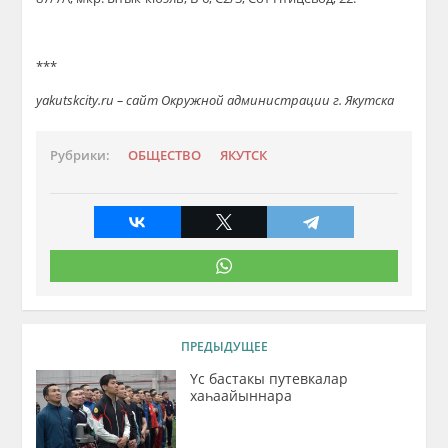
***
yakutskcity.ru – сайт Окружной администрации г. Якутска
Рубрики:
ОБЩЕСТВО
ЯКУТСК
ПРЕДЫДУЩЕЕ
Үс бастакы путевкалар
хаһаайыннара