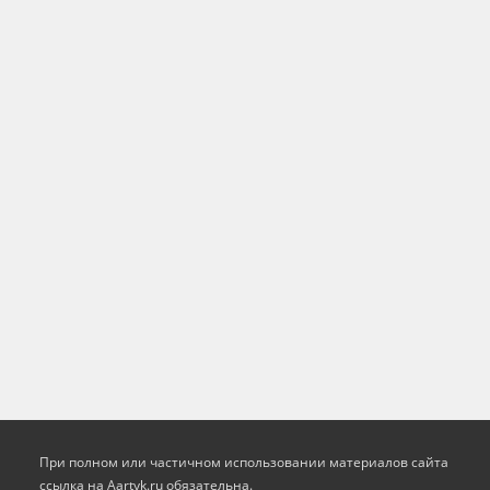
При полном или частичном использовании материалов сайта
ссылка на Aartyk.ru oбязательна.