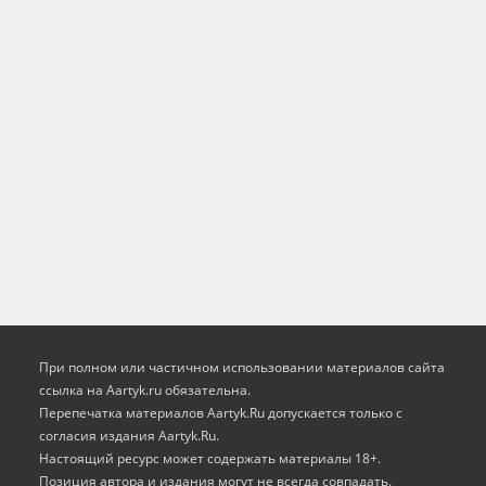
При полном или частичном использовании материалов сайта
ссылка на Aartyk.ru oбязательна.
Перепечатка материалов Aartyk.Ru допускается только с
согласия издания Aartyk.Ru.
Настоящий ресурс может содержать материалы 18+.
Позиция автора и издания могут не всегда совпадать.