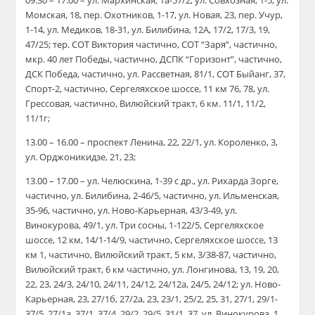
09.30 – 17.00 – ул. Мархинская, 1а-57/2, ул. Совхозная, 1-5, ул.
Момская, 18, пер. Охотников, 1-17, ул. Новая, 23, пер. Учур,
1-14, ул. Медиков, 18-31, ул. Билибина, 12А, 17/2, 17/3, 19,
47/25; тер. СОТ Виктория частично, СОТ “Заря”, частично,
мкр. 40 лет Победы, частично, ДСПК “Горизонт”, частично,
ДСК Победа, частично, ул. Рассветная, 81/1, СОТ Быйанг, 37,
Спорт-2, частично, Сергеляхское шоссе, 11 км 76, 78, ул.
Грессовая, частично, Вилюйский тракт, 6 км. 11/1, 11/2,
11/1г;
13.00 – 16.00 – проспект Ленина, 22, 22/1, ул. Короленко, 3,
ул. Орджоникидзе, 21, 23;
13.00 – 17.00 – ул. Челюскина, 1-39 с др., ул. Рихарда Зорге,
частично, ул. Билибина, 2-46/5, частично, ул. Ильменская,
35-96, частично, ул. Ново-Карьерная, 43/3-49, ул.
Винокурова, 49/1, ул. Три сосны, 1-122/5, Сергеляхское
шоссе, 12 км, 14/1-14/9, частично, Сергеляхское шоссе, 13
км 1, частично, Вилюйский тракт, 5 км, 3/38-87, частично,
Вилюйский тракт, 6 км частично, ул. Лонгинова, 13, 19, 20,
22, 23, 24/3, 24/10, 24/11, 24/12, 24/12а, 24/5, 24/12; ул. Ново-
Карьерная, 23, 27/1б, 27/2а, 23, 23/1, 25/2, 25, 31, 27/1, 29/1-
37/5, 27/1а, 37/1, 37/4, 29/2, 29/5, 31/1, 37, ул. Винокурова, 1,