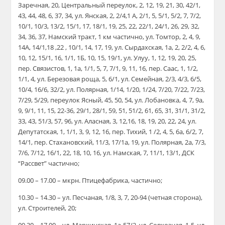
Заречная, 20, Центральный переулок, 2, 12, 19, 21, 30, 42/1,
43, 44, 48, 6, 37, 34, ул. Янская, 2, 2/4,1 А, 2/1, 5, 5/1, 5/2, 7, 7/2,
10/1, 10/3, 13/2, 15/1, 17, 18/1, 19, 25, 22, 22/1, 24/1, 26, 29, 32,
34, 36, 37, Намский тракт, 1 км частично, ул. Томтор, 2, 4, 9,
14А, 14/1,18 ,22 , 10/1, 14, 17, 19, ул. Сырдахская, 1а, 2, 2/2, 4, 6,
10, 12, 15/1, 16, 1/1, 1Б, 10, 15, 19/1, ул. Улуу, 1, 12, 19, 20, 25,
пер. Связистов, 1, 1а, 1/1, 5, 7, 7/1, 9, 11, 16, пер. Саас, 1, 1/2,
1/1, 4, ул. Березовая роща, 5, 6/1, ул. Семейная, 2/3, 4/3, 6/5,
10/4, 16/6, 32/2, ул. Полярная, 1/14, 1/20, 1/24, 7/20, 7/22, 7/23,
7/29, 5/29, переулок Ясный, 45, 50, 54, ул. Лобановка, 4, 7, 9а,
9, 9/1, 11, 15, 22-36, 29/1, 28/1, 59, 51, 51/2, 61, 65, 31, 31/1, 31/2,
33, 43, 51/3, 57, 96, ул. Аласная, 3, 12,16, 18, 19, 20, 22, 24, ул.
Депутатская, 1, 1/1, 3, 9, 12, 16, пер. Тихий, 1 /2, 4, 5, 6а, 6/2, 7,
14/1, пер. Стахановский, 11/3, 17/1а, 19, ул. Полярная, 2а, 7/3,
7/6, 7/12, 16/1, 22, 18, 10, 16, ул. Намская, 7, 11/1, 13/1, ДСК
“Рассвет” частично;
09.00 – 17.00 – мкрн. Птицефабрика, частично;
10.30 – 14.30 – ул. Песчаная, 1/8, 3, 7, 20-94 (четная сторона),
ул. Строителей, 20;