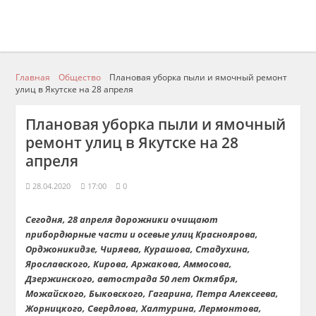
Главная
Общество
Плановая уборка пыли и ямочный ремонт
улиц в Якутске на 28 апреля
Плановая уборка пыли и ямочный
ремонт улиц в Якутске на 28
апреля
28.04.2020
17:00
0
Сегодня, 28 апреля дорожники очищают
прибордюрные
части и осевые улиц Красноярова,
Орджоникидзе,
Чиряева
,
Курашова
,
Стадухина
,
Ярославского, Кирова,
Аржакова
,
Аммосова
,
Дзержинского, автострада 50 лет Октября,
Можайского, Быковского, Гагарина, Петра Алексеева,
Жорницкого
, Свердлова, Халтурина, Лермонтова,