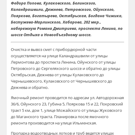
Федора Попова, Кулаковского, Белинского,
Каландрашвили
, Дежнева, Петровского,
Ойунского
,
Пояркова,
Богатырева
, Октябрьская, Богдана Чижика,
Бестужева-Марлинского, Хабарова, 202
мкр
.,
набережную Романа Дмитри
ева, проспекта Ленина, по
шоссе
Отдыха и
Новообъездному
шоссе.
Очистка и вывоз смет с
прибордюрной
части
осуществляется на улице
Каландрашвили
от улицы
Лермонтова до проспекта Ленина,
Ойунского
от улицы
Петровского до
Сергеляхского
шоссе и обратно до улицы
Октябрьская, Дежнева от улицы Кулаковского до
Чернышевского, Кулаковского от
Чернышевского до
Дежнева и обратно.
Ямочный ремонт проводится по адресам ул.
Автодорожная
36/6,
Ойунского
23, Губина 5, Пояркова 15 и 22, Покровский
тракт 5 км, дом 1, улице Можайского от улицы Жуковского
до
Маганского
тракта. Планировка после ямочного
ремонта производится на улице
Ильменская
.
Пропарка водоотводных лотков и труб ведется
улицах