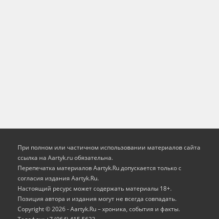
При полном или частичном использовании материалов сайта
ссылка на Aartyk.ru oбязательна.
Перепечатка материалов Aartyk.Ru допускается только с
согласия издания Aartyk.Ru.
Настоящий ресурс может содержать материалы 18+.
Позиция автора и издания могут не всегда совпадать.
Copyright © 2026 - Aartyk.Ru – хроника, события и факты.