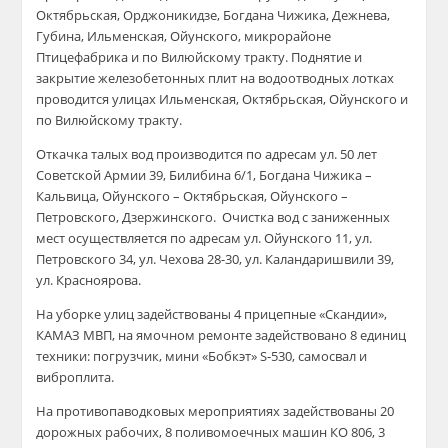
Октябрьская, Орджоникидзе, Богдана Чижика, Дежнева,
Губина,
Ильменская
,
Ойунского
, микрорайоне
Птицефабрика и по Вилюйскому тракту. Поднятие и
закрытие железобетонных плит на водоотводных лотках
проводится улицах
Ильменская
,
Октябрьская
,
Ойунского
и
по Вилюйскому тракту.
Откачка талых вод производится по адресам ул. 50 лет
Советской Армии 39,
Билибина
6/1, Богдана Чижика –
Кальвица
,
Ойунского
– Октябрьская,
Ойунского
–
Петровского, Дзержинского. Очистка вод с заниженных
мест
осуществляется по адресам ул.
Ойунского
11, ул.
Петровского 34, ул. Чехова 28-30, ул. Каланд
ари
швили 39,
ул. Красноярова.
На уборке улиц задействованы 4 прицепные «Скандии»,
КАМАЗ МВП, на ямочном ремонте задействовано 8
единиц
техники: погрузчик, мини «
Бобкэт
»
S-530, самосвал и
виброплита
.
На
противопаводковых
мероприятиях задействованы 20
дорожных рабочих, 8 поливомоечных машин КО 806, 3