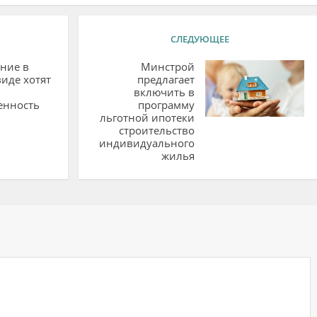
СЛЕДУЮЩЕЕ
ние в
Минстрой
иде хотят
предлагает
включить в
енность
программу
льготной ипотеки
строительство
индивидуального
жилья
ий