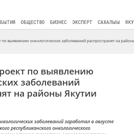
$
80.93
0.2
ОБЫТИЯ
ОБЩЕСТВО
БИЗНЕС
ЭКСПЕРТ
САХАЛЫЫ
ЯКУ
 по выявлению онкологических заболеваний распространят на район
роект по выявлению
ских заболеваний
нят на районы Якутии
нкологических заболеваний заработал в августе
ского республиканского онкологического