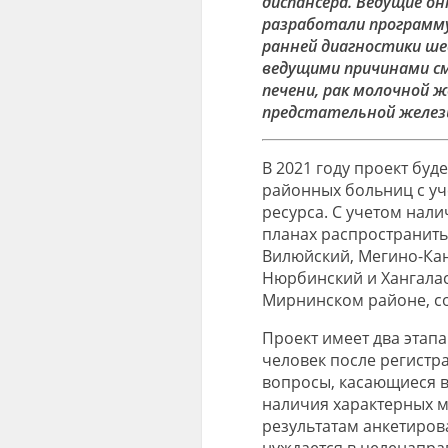
диспансера. Ведущие о
разработали программу
ранней диагностики ше
ведущими причинами сме
печени, рак молочной ж
предстательной желез
В 2021 году проект буд
районных больниц с уч
ресурса. С учетом нал
планах распространить 
Вилюйский, Мегино-Кан
Нюрбинский и Хангалас
Мирнинском районе, со
Проект имеет два этап
человек после регистр
вопросы, касающиеся в
наличия характерных 
результатам анкетиров
нуждается в целенапра