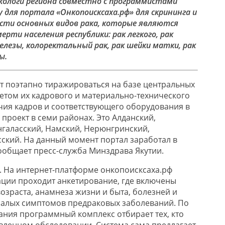
нкологи региона совместно с программистами
 для портала «Онкопоисксаха.рф» для скрининга и
сти основных видов рака, которые являются
рти населения республики: рак легкого, рак
елезы, колоректальный рак, рак шейки матки, рак
ы.
ет поэтапно тиражироваться на базе центральных
етом их кадрового и материально-технического
ичия кадров и соответствующего оборудования в
проект в семи районах. Это Алданский,
галасский, Намский, Нерюнгринский,
ский. На данный момент портал заработал в
общает пресс-служба Минздрава Якутии.
а. На интернет-платформе онкопоисксаха.рф
ации проходит анкетирование, где включены
озраста, анамнеза жизни и быта, болезней и
малых симптомов предраковых заболеваний. По
ания программный комплекс отбирает тех, кто
вленном обследовании. Система сама предлагает