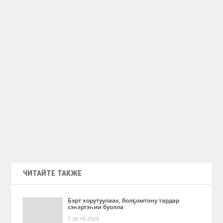
ЧИТАЙТЕ ТАКЖЕ
Бэрт хорутуулаах, болҕомтону тардар
сэһэргэһии буолла
30.10.2025