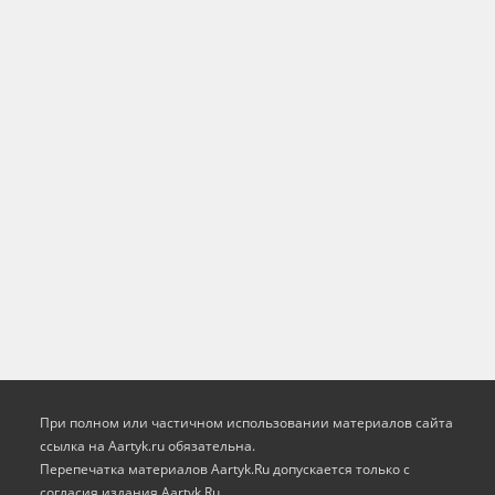
При полном или частичном использовании материалов сайта
ссылка на Aartyk.ru oбязательна.
Перепечатка материалов Aartyk.Ru допускается только с
согласия издания Aartyk.Ru.