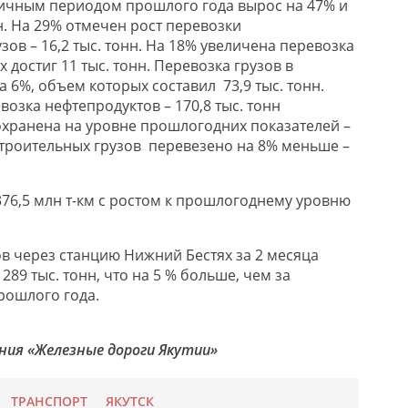
ичным периодом прошлого года вырос на 47% и
нн. На 29% отмечен рост перевозки
ов – 16,2 тыс. тонн. На 18% увеличена перевозка
 достиг 11 тыс. тонн. Перевозка грузов в
 6%, объем которых составил 73,9 тыс. тонн.
озка нефтепродуктов – 170,8 тыс. тонн
сохранена на уровне прошлогодних показателей –
т строительных грузов перевезено на 8% меньше –
376,5
млн
т-км с ростом к прошлогоднему уровню
в через станцию Нижний Бестях
за
2
месяц
а
л
289 тыс.
тонн, что на
5
% больше, чем за
рошлого года
.
ния «Железные дороги Якутии»
ТРАНСПОРТ
ЯКУТСК