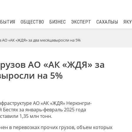
$
81.41
0.48
ОБЫТИЯ
ОБЩЕСТВО
БИЗНЕС
ЭКСПЕРТ
САХАЛЫЫ
ЯКУ
в АО «АК «ЖДЯ» за два месяцавыросли на 5%
рузов АО «АК «ЖДЯ» за
выросли на 5%
нфраструктуре
АО «АК «ЖДЯ» Нерюнгри-
й Бестях
з
а
январь-февраль
202
5
год
а
ставил
и
1,35
млн
тонн.
чен в перевозках прочих грузов
, объем которых