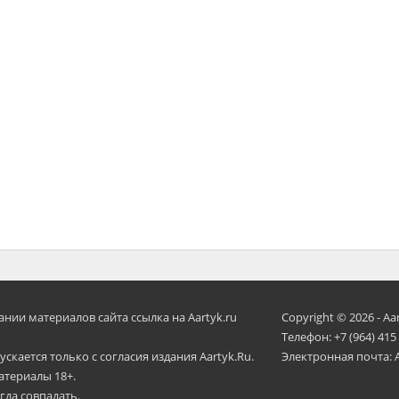
ии материалов сайта ссылка на Aartyk.ru
Copyright © 2026 - Aa
Телефон: +7 (964) 415
скается только с согласия издания Aartyk.Ru.
Электронная почта: 
атериалы 18+.
гда совпадать.