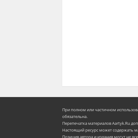
При полном или частичном использован
oбязательна.
Перепечатка материалов Aartyk.Ru допу
Настоящий ресурс может содержать м
Позиция автора и издания могут не все