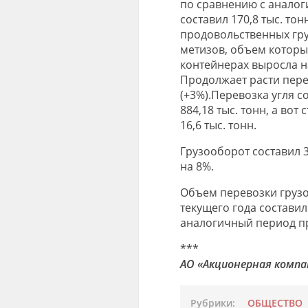
по сравнению с аналог
составил 170,8 тыс. то
продовольственных груз
метизов, объем которых
контейнерах выросла на
Продолжает расти перев
(+3%).Перевозка угля 
884,18 тыс. тонн, а во
16,6 тыс. тонн.
Грузооборот составил 
на 8%.
Объем перевозки грузо
текущего
года состави
аналогичный период п
***
АО «Акционерная компа
Рубрики:
ОБЩЕСТВО