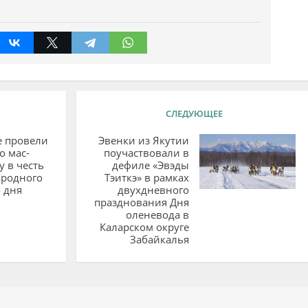
СЛЕДУЮЩЕЕ
е провели
Эвенки из Якутии
о мас-
поучаствовали в
у в честь
дефиле «Эвэды
родного
Тэиткэ» в рамках
 дня
двухдневного
празднования Дня
оленевода в
Каларском округе
Забайкалья
ий