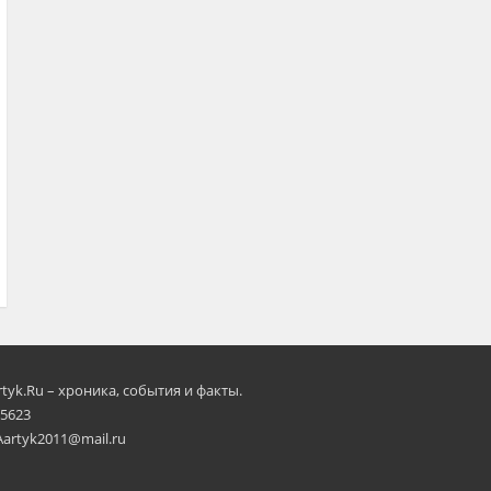
rtyk.Ru – хроника, события и факты.
 5623
Aartyk2011@mail.ru