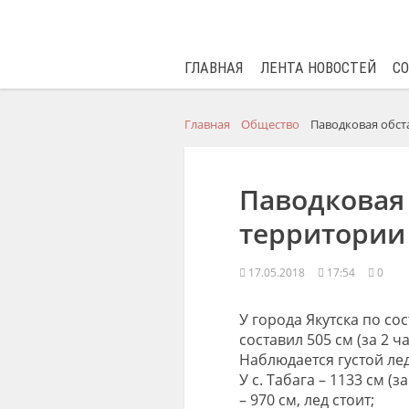
ГЛАВНАЯ
ЛЕНТА НОВОСТЕЙ
С
Главная
Общество
Паводковая обста
Паводковая 
территории 
17.05.2018
17:54
0
У города Якутска по со
составил 505 см (за 2 ч
Наблюдается густой ле
У с. Табага – 1133 см (
– 970 см, лед стоит;