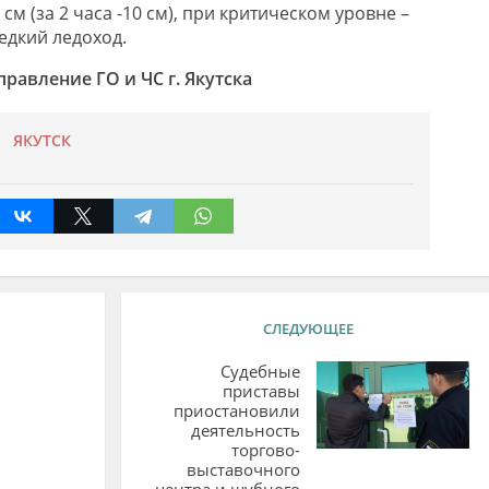
 см (за 2 часа -10 см), при критическом уровне –
едкий ледоход.
равление ГО и ЧС г.
Якутска
ЯКУТСК
СЛЕДУЮЩЕЕ
Судебные
приставы
приостановили
деятельность
торгово-
выставочного
центра и шубного