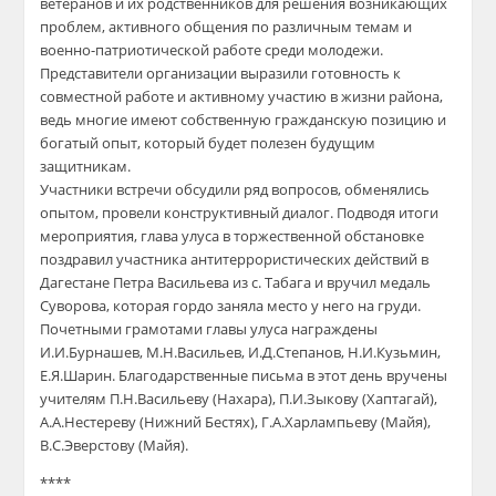
ветеранов и их родственников для решения возникающих
проблем, активного общения по различным темам и
военно-патриотической работе среди молодежи.
Представители организации выразили готовность к
совместной работе и активному участию в жизни района,
ведь многие имеют собственную гражданскую позицию и
богатый опыт, который будет полезен будущим
защитникам.
Участники встречи обсудили ряд вопросов, обменялись
опытом, провели конструктивный диалог. Подводя итоги
мероприятия, глава улуса в торжественной обстановке
поздравил участника антитеррористических действий в
Дагестане Петра Васильева из с. Табага и вручил медаль
Суворова, которая гордо заняла место у него на груди.
Почетными грамотами главы улуса награждены
И.И.Бурнашев, М.Н.Васильев, И.Д.Степанов, Н.И.Кузьмин,
Е.Я.Шарин. Благодарственные письма в этот день вручены
учителям П.Н.Васильеву (Нахара), П.И.Зыкову (Хаптагай),
А.А.Нестереву (Нижний Бестях), Г.А.Харлампьеву (Майя),
В.С.Эверстову (Майя).
****