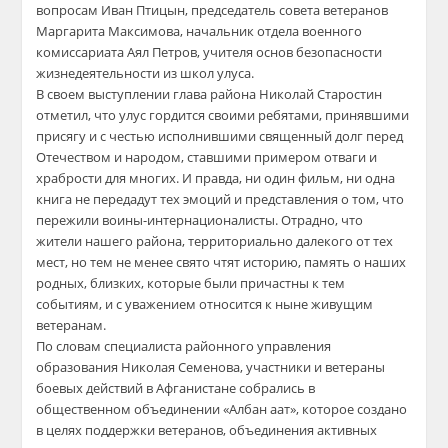
вопросам Иван Птицын, председатель совета ветеранов
Маргарита Максимова, начальник отдела военного
комиссариата Аял Петров, учителя основ безопасности
жизнедеятельности из школ улуса.
В своем выступлении глава района Николай Старостин
отметил, что улус гордится своими ребятами, принявшими
присягу и с честью исполнившими священный долг перед
Отечеством и народом, ставшими примером отваги и
храбрости для многих. И правда, ни один фильм, ни одна
книга не передадут тех эмоций и представления о том, что
пережили воины-интернационалисты. Отрадно, что
жители нашего района, территориально далекого от тех
мест, но тем не менее свято чтят историю, память о наших
родных, близких, которые были причастны к тем
событиям, и с уважением относится к ныне живущим
ветеранам.
По словам специалиста районного управления
образования Николая Семенова, участники и ветераны
боевых действий в Афганистане собрались в
общественном объединении «Албан аат», которое создано
в целях поддержки ветеранов, объединения активных