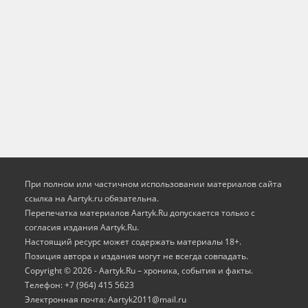
При полном или частичном использовании материалов сайта
ссылка на Aartyk.ru oбязательна.
Перепечатка материалов Aartyk.Ru допускается только с
согласия издания Aartyk.Ru.
Настоящий ресурс может содержать материалы 18+.
Позиция автора и издания могут не всегда совпадать.
Copyright © 2026 - Aartyk.Ru – хроника, события и факты.
Телефон: +7 (964) 415 5623
Электронная почта: Aartyk2011@mail.ru