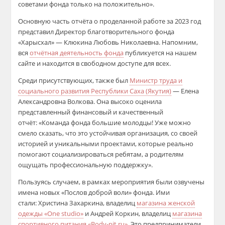
советами фонда только на положительно».
Основную часть отчёта о проделанной работе за 2023 год
представил Директор благотворительного фонда
«Харысхал» — Клюкина Любовь Николаевна. Напомним,
вся
отчётная деятельность фонда
публикуется на нашем
сайте и находится в свободном доступе для всех.
Среди присутствующих, также был
Министр труда и
социального развития Республики Саха (Якутия)
— Елена
Александровна Волкова. Она высоко оценила
представленный финансовый и качественный
отчёт: «Команда фонда большие молодцы! Уже можно
смело сказать, что это устойчивая организация, со своей
историей и уникальными проектами, которые реально
помогают социализироваться ребятам, а родителям
ощущать профессиональную поддержку».
Пользуясь случаем, в рамках мероприятия были озвучены
имена новых «Послов доброй воли» фонда. Ими
стали: Христина Захаркина, владелиц
магазина женской
одежды «One studio»
и Андрей Коркин, владелиц
магазина
спортивного питания «Body-pit.ru»
. Это предприниматели,