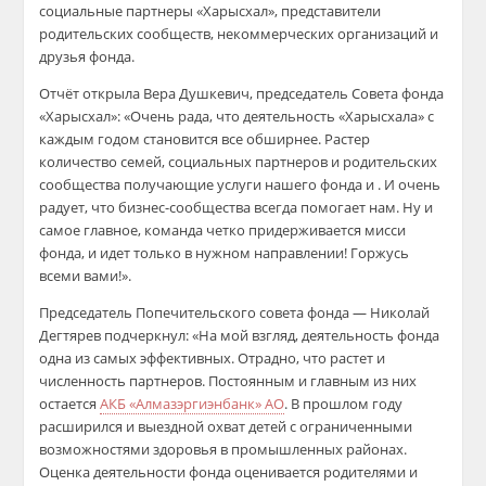
социальные партнеры «Харысхал», представители
родительских сообществ, некоммерческих организаций и
друзья фонда.
Отчёт открыла Вера Душкевич, председатель Совета фонда
«Харысхал»: «Очень рада, что деятельность «Харысхала» с
каждым годом становится все обширнее. Растер
количество семей, социальных партнеров и родительских
сообщества получающие услуги нашего фонда и . И очень
радует, что бизнес-сообщества всегда помогает нам. Ну и
самое главное, команда четко придерживается мисси
фонда, и идет только в нужном направлении! Горжусь
всеми вами!».
Председатель Попечительского совета фонда — Николай
Дегтярев подчеркнул: «На мой взгляд, деятельность фонда
одна из самых эффективных. Отрадно, что растет и
численность партнеров. Постоянным и главным из них
остается
АКБ «Алмазэргиэнбанк» АО
. В прошлом году
расширился и выездной охват детей с ограниченными
возможностями здоровья в промышленных районах.
Оценка деятельности фонда оценивается родителями и