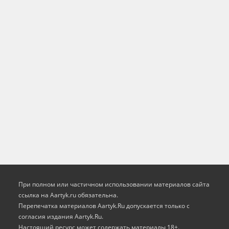
При полном или частичном использовании материалов сайта
ссылка на Aartyk.ru oбязательна.
Перепечатка материалов Aartyk.Ru допускается только с
согласия издания Aartyk.Ru.
Настоящий ресурс может содержать материалы 18+.