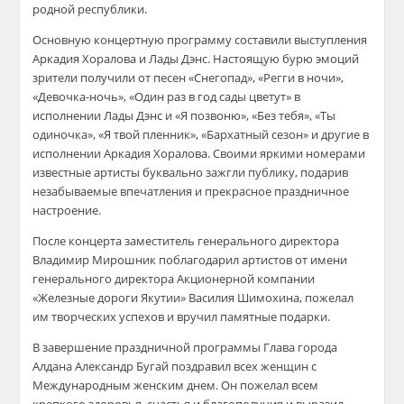
родной республики.
Основную концертную программу составили выступления
Аркадия Хоралова и Лады Дэнс. Настоящую бурю эмоций
зрители получили от песен «Снегопад», «Регги в ночи»,
«Девочка-ночь», «Один раз в год сады цветут» в
исполнении Лады Дэнс и «Я позвоню», «Без тебя», «Ты
одиночка», «Я твой пленник», «Бархатный сезон» и другие в
исполнении Аркадия Хоралова. Своими яркими номерами
известные артисты буквально зажгли публику, подарив
незабываемые впечатления и прекрасное праздничное
настроение.
После концерта заместитель генерального директора
Владимир Мирошник поблагодарил артистов от имени
генерального директора Акционерной компании
«Железные дороги Якутии» Василия Шимохина, пожелал
им творческих успехов и вручил памятные подарки.
В завершение праздничной программы Глава города
Алдана Александр Бугай поздравил всех женщин с
Международным женским днем. Он пожелал всем