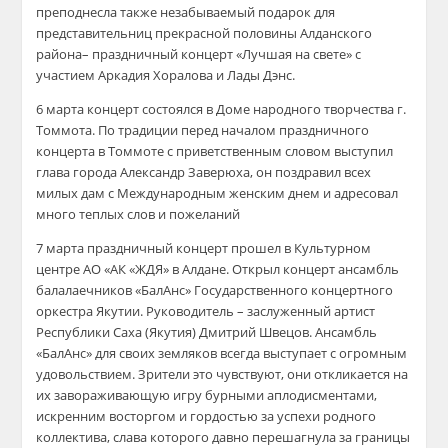
преподнесла также незабываемый подарок для
представительниц прекрасной половины Алданского
района– праздничный концерт «Лучшая на свете» с
участием Аркадия Хоралова и Лады Дэнс.
6 марта концерт состоялся в Доме народного творчества г.
Томмота. По традиции перед началом праздничного
концерта в Томмоте с приветственным словом выступил
глава города Александр Заверюха, он поздравил всех
милых дам с Международным женским днем и адресовал
много теплых слов и пожеланий
7 марта праздничный концерт прошел в Культурном
центре АО «АК «ЖДЯ» в Алдане. Открыл концерт ансамбль
балалаечников «БалАнс» Государственного концертного
оркестра Якутии. Руководитель – заслуженный артист
Республики Саха (Якутия) Дмитрий Швецов. Ансамбль
«БалАнс» для своих земляков всегда выступает с огромным
удовольствием. Зрители это чувствуют, они откликается на
их завораживающую игру бурными аплодисментами,
искренним восторгом и гордостью за успехи родного
коллектива, слава которого давно перешагнула за границы