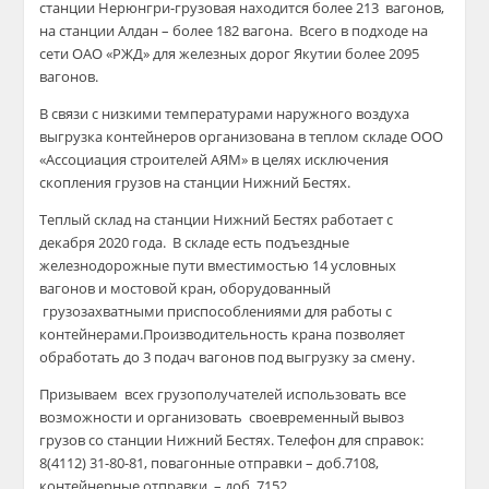
станции Нерюнгри-грузовая находится более 213 вагонов,
на станции Алдан – более 182 вагона. Всего в подходе на
сети ОАО «РЖД» для железных дорог Якутии более 2095
вагонов.
В связи с низкими температурами наружного воздуха
выгрузка контейнеров
организована
в теплом складе ООО
«Ассоциация строителей АЯМ» в целях исключения
скопления грузов на станции Нижний Бестях.
Теплый склад на станции Нижний Бестях работает с
декабря 2020 года. В складе есть подъездные
железнодорожные пути вместимостью 14 условных
вагонов и мостовой кран, оборудованный
грузозахватными приспособлениями для работы с
контейнерами
.
Производительность крана позволяет
обработать
до 3 подач вагонов под выгрузку за смену.
Призываем всех грузополучателей использовать все
возможности и организовать своевременный вывоз
грузов со станции Нижний Бестях. Телефон для справок:
8(4112) 31-80-81,
повагонные
отправки – доб.7108,
контейнерные отправки – доб. 7152