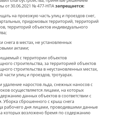
Правил благоустройства, принятые решением
мы от 30.06.2021 № 477-НПА
запрещается:
щать на проезжую часть улиц и проездов снег,
артальных, придомовых территорий, территорий
ов, территорий объектов индивидуального
ва;
и снега в местах, не установленных
овыми актами;
счищаемый с территории объектов
ного строительства, за территорией объектов
ного строительства в неустановленных местах,
й части улиц и проездов, тротуарах.
и удаление наростов льда, снежных наносов с
токов осуществляется лицами, на которых
держанию данных объектов в соответствии с
. Уборка сброшенного с крыш снега
ца рабочего дня лицами, проводившими данные
на которых возложено бремя по содержанию