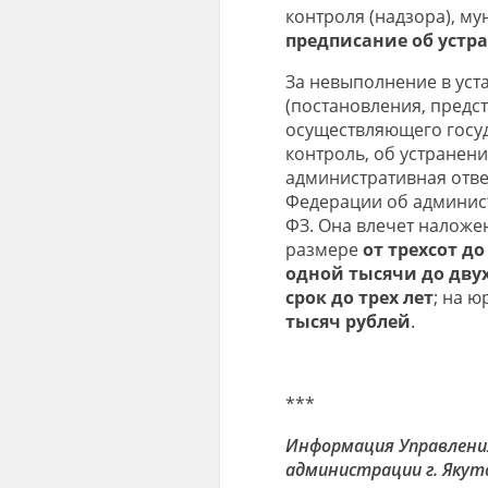
контроля (надзора), м
предписание об устр
За невыполнение в уст
(постановления, предст
осуществляющего госуд
контроль, об устранен
административная ответ
Федерации об админист
ФЗ. Она влечет наложе
размере
от трехсот до
одной тысячи до дву
срок до трех лет
; на 
тысяч рублей
.
***
Информация Управлени
администрации г. Якут