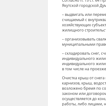
Согласно п. 15 ст. 64 
Якутской городской Ду
– выдвигать или переме
счищаемый с внутрикв
хозяйствующих субъект
жилищного строительст
– организовывать свалк
муниципальными прав
– складировать снег, 
индивидуального жилищ
индивидуального жилищ
в том числе на проезже
Очистка крыш от снега 
карнизов, крыш, водос
возложено бремя по со
законом или договором
осуществляется до кон
работы, либо лицами, 