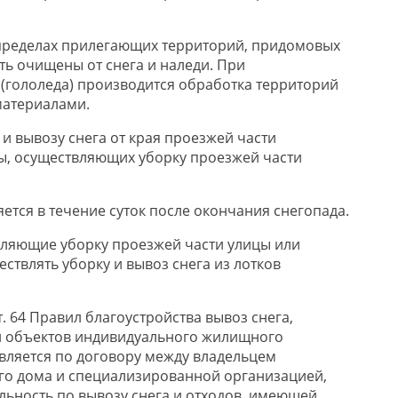
 пределах прилегающих территорий, придомовых
ь очищены от снега и наледи. При
(гололеда) производится обработка территорий
атериалами.
и вывозу снега от края проезжей части
ты, осуществляющих уборку проезжей части
ется в течение суток после окончания снегопада.
вляющие уборку проезжей части улицы или
ствлять уборку и вывоз снега из лотков
ст. 64 Правил благоустройства вывоз снега,
и объектов индивидуального жилищного
твляется по договору между владельцем
го дома и специализированной организацией,
ьность по вывозу снега и отходов, имеющей