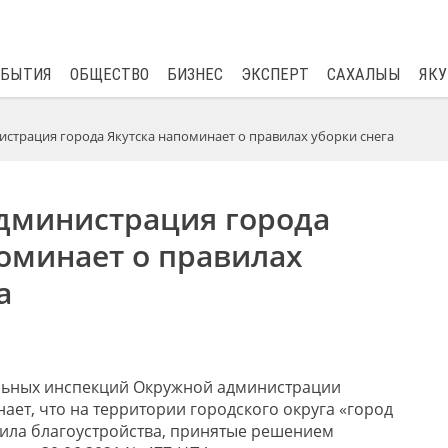
$
81.41
0.48
ОБЫТИЯ
ОБЩЕСТВО
БИЗНЕС
ЭКСПЕРТ
САХАЛЫЫ
ЯКУ
страция города Якутска напоминает о правилах уборки снега
дминистрация города
оминает о правилах
а
ьных инспекций Окружной администрации
ает, что на территории городского округа «город
вила благоустройства, принятые решением