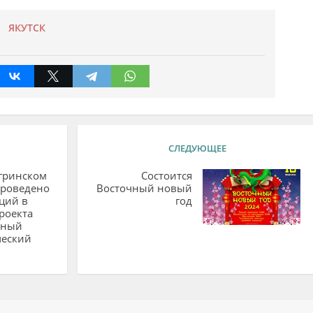
ЯКУТСК
СЛЕДУЮЩЕЕ
гринском
Состоится
проведено
Восточный новый
ций в
год
роекта
ьный
ческий