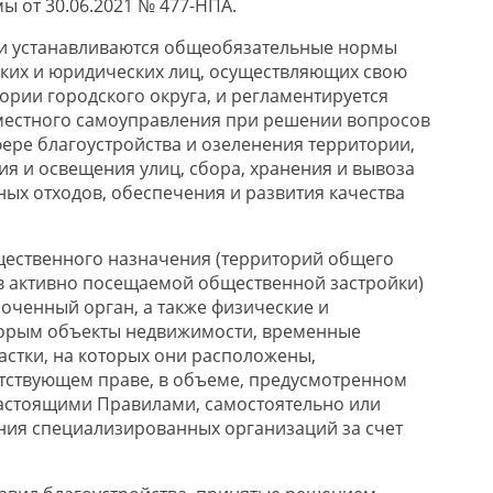
ы от 30.06.2021 № 477-НПА.
 устанавливаются общеобязательные нормы
ких и юридических лиц, осуществляющих свою
ории городского округа, и регламентируется
 местного самоуправления при решении вопросов
фере благоустройства и озеленения территории,
я и освещения улиц, сбора, хранения и вывоза
х отходов, обеспечения и развития качества
щественного назначения (территорий общего
в активно посещаемой общественной застройки)
ченный орган, а также физические и
торым объекты недвижимости, временные
астки, на которых они расположены,
тствующем праве, в объеме, предусмотренном
астоящими Правилами, самостоятельно или
ния специализированных организаций за счет