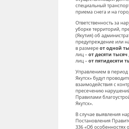
специальный транспорт
приема снега и на гор
Ответственность за на
уборке территорий, пре
(Якутия) об администр
предупреждение или н
в размере
от одной ты
лиц –
от десяти тысяч
лиц –
от пятидесяти т
Управлением в период 
Якутск» будут проводи
взаимодействия с кон
пресечению нарушений
Правилами благоустрой
Якутск».
В случае выявления нар
Постановления Правите
336 «Об особенностях 