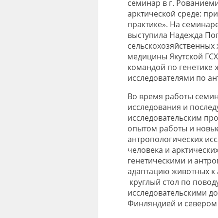
семинар в г.
Рованием
арктической среде: пр
практике».
На семинаре
выступила
Н
адежда
По
с
ельскохозяйственных
медицины
Якутской ГСХ
командой по генетике
исследователями
по ан
Во время работы семи
исследования и после
исследовательским про
опытом работы и новые
антропологических ис
человека и арктически
генетическими и антро
адаптацию животных к 
круглый стол по повод
исследовательскими д
Финляндией и севером 