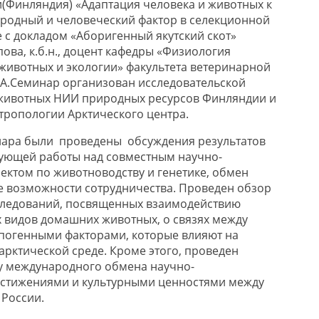
и
(Финляндия) «Адаптация человека и животных к
иродный и человеческий фак
тор в селекционной
 с
докладом «Аборигенный якутский скот»
пова,
к.б
.н.,
доцент
кафедры «Физиология
животных и экологии» факультета ветеринарной
А.
Семинар организован исследовательской
 животны
х НИИ природных ресу
рсов Финляндии и
тропологии Арктического центра.
нара были проведены обсуждения результатов
дующей работы над совместным научно-
ектом по животноводству и генетике, обмен
 возможности сотрудничества. Проведен обзор
следований, посвященных взаимодействию
х видов домашних животных, о связях между
погенными факторами, которые влияют на
арктической среде. Кроме этого, проведен
у международного обмена научно-
остижениями и культурными ценностями между
России.