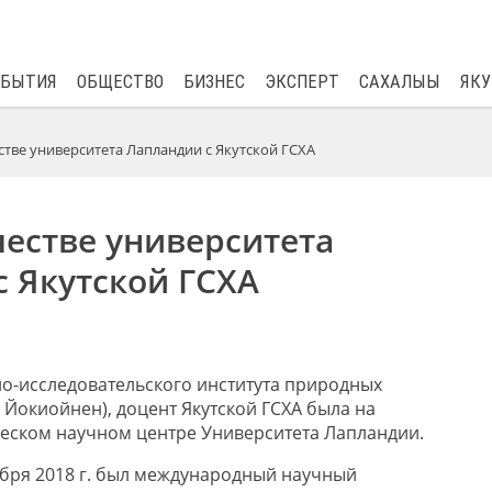
$
80.93
0.2
ОБЫТИЯ
ОБЩЕСТВО
БИЗНЕС
ЭКСПЕРТ
САХАЛЫЫ
ЯКУ
стве университета Лапландии с Якутской ГСХА
естве университета
 Якутской ГСХА
о-исследовательского института природных
.
Йокиойнен
),
доцент
Якутской ГСХА была на
еском научном центре Университета Лапландии.
кабря 2018 г. был международный научный