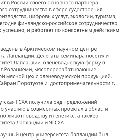
ит в России своего основного партнера
ого сотрудничества в сфере судостроения,
оизводства, цифровых услуг, экологии, туризма,
Сегодня финляндско-российское сотрудничество
о успешно, и работает по конкретным действиям
ведены в Арктическом научном центре
ета Лапландии. Делегаты семинара посетили
рситет Лапландии, оленеводческую ферму в
т
г
.
Р
ованиеми
, мясоперерабатывающие
й мясной цех с оленеводческой продукцией,
Кайран
Поротуоте
и достопримечательности г.
утская ГСХА получила ряд предложений
о участию в совместных проектах в области
 по животноводству
и генетике, а также
о
ситета Лапландии и ЯГСХА.
аучный центр университета Лапландии был