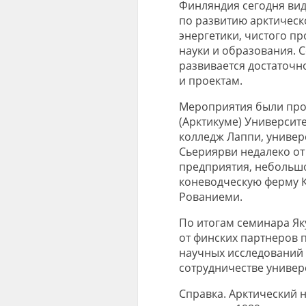
Финляндия сегодня вид
по развитию арктическ
энергетики, чистого пр
науки и образования. 
развивается достаточн
и проектам.
Мероприятия были про
(
Арктикуме
) Университ
колледж
Лаппи
, униве
Сьериярви
недалеко о
предприятия, небольшо
коневодческую ферму
Рованиеми
.
По итогам семинара Як
от финских партнеров п
н
аучных исследований
сотрудничестве
универ
Справка
.
Арктический н