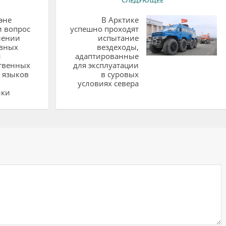
эне
В Арктике
и вопрос
успешно проходят
лении
испытание
вных
вездеходы,
й
адаптированные
ственных
для эксплуатации
 языков
в суровых
условиях севера
ики
ий