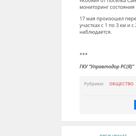
«Кобяй» от поселка Сан
мониторинг состояния
17 мая произошел пере
участках с 1 по 3 км и 
наблюдается.
***
ГКУ “Управтодор РС(Я)”
Рубрики:
ОБЩЕСТВО
ПРЕДЫДУЩЕЕ