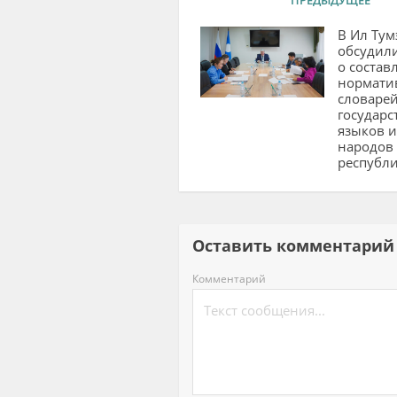
В Ил Тум
обсудил
о состав
нормати
словаре
государ
языков и
народов
республ
Оставить комментар
Комментарий