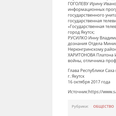
ГОГОЛЕВУ Ирину Иванов
информационных прогр
государственного унит
государственная теле
«Государственная теле
город Якутск;
РУСИЛКО Инну Владими
дознания Отдела Минис
Нерюнгринскому район
ХАРИТОНОВА Платона И
войны, отличника проф
Глава Республики Саха
г. Якутск
16 октября 2017 года
Источник:https://www.s
Рубрики:
ОБЩЕСТВО