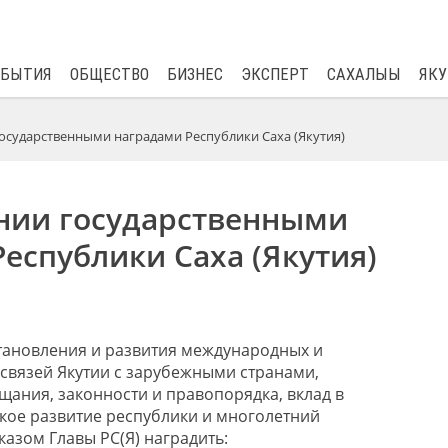
$
80.93
0.2
ОБЫТИЯ
ОБЩЕСТВО
БИЗНЕС
ЭКСПЕРТ
САХАЛЫЫ
ЯКУ
осударственными наградами Республики Саха (Якутия)
нии государственными
еспублики Саха (Якутия)
установления и развития международных и
вязей Якутии с зарубежными странами,
щания, законности и правопорядка, вклад в
кое развитие республики и многолетний
азом Главы РС(Я) наградить: