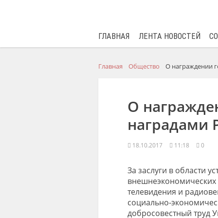
ГЛАВНАЯ
ЛЕНТА НОВОСТЕЙ
С
Главная
Общество
О награждении г
О награжде
наградами Р
18.10.2017
11:18
0
За заслуги в области 
внешнеэкономических с
телевидения и радиове
социально-экономичес
добросовестный труд Ук