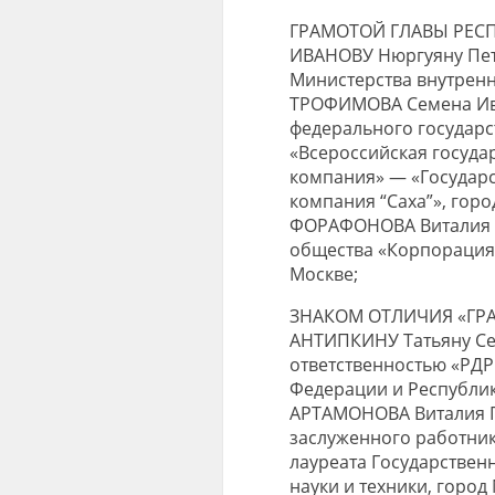
ГРАМОТОЙ ГЛАВЫ РЕСП
ИВАНОВУ Нюргуяну Пет
Министерства внутренн
ТРОФИМОВА Семена Ива
федерального государс
«Всероссийская госуда
компания» — «Государ
компания “Саха”», город
ФОРАФОНОВА Виталия В
общества «Корпорация 
Москве;
ЗНАКОМ ОТЛИЧИЯ «ГР
АНТИПКИНУ Татьяну Сер
ответственностью «РДР
Федерации и Республики
АРТАМОНОВА Виталия П
заслуженного работника
лауреата Государственн
науки и техники, город