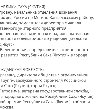
УБЛИКИ САХА (ЯКУТИЯ)
ровну, начальника отделения дознания
их дел России по Мегино-Кангаласскому району;
новича, заместителя директора филиала
твенного унитарного предприятия
рственная телевизионная и радиовещательная
ственная телевизионная и радиовещательная
 Якутск;
алентиновича, представителя акционерного
развития Республики Саха (Якутия)» в городе
АЖДАНСКАЯ ДОБЛЕСТЬ»
геевну, директора общества с ограниченной
 Групп», заслуженного строителя Российской
 Саха (Якутия), город Якутск;
етровича, ветерана государственной службы,
 народного хозяйства Республики Саха (Якутия),
ой премии Республики Саха (Якутия) в области
 Москва;