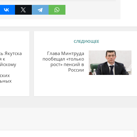
СЛЕДУЮЩЕЕ
ь Якутска
Глава Минтруда
я к
пообещал «только
ийскому
рост» пенсий в
России
ских
льных
ий