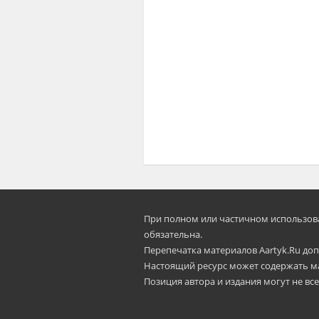
При полном или частичном использован
oбязательна.
Перепечатка материалов Aartyk.Ru допу
Настоящий ресурс может содержать м
Позиция автора и издания могут не все