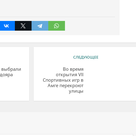
СЛЕДУЮЩЕЕ
и выбрали
Во время
дояра
открытия VII
Спортивных игр в
Амге перекроют
улицы
ий