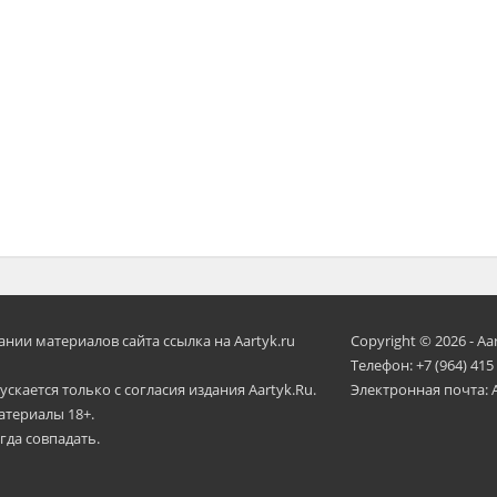
ии материалов сайта ссылка на Aartyk.ru
Copyright © 2026 - Aa
Телефон: +7 (964) 415
скается только с согласия издания Aartyk.Ru.
Электронная почта: 
атериалы 18+.
гда совпадать.