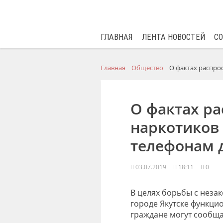
ГЛАВНАЯ
ЛЕНТА НОВОСТЕЙ
С
Главная
Общество
О фактах распро
О фактах р
наркотиков
телефонам 
03.07.2019
18:11
0
В целях борьбы с неза
городе Якутске функци
граждане могут сообща