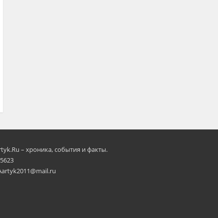
rtyk.Ru – хроника, события и факты.
 5623
Aartyk2011@mail.ru