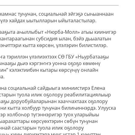
-хамнас туһунан, социальнай эйгэҕэ сыһыаннаан
 үлэ хайдах ыытылларын ыйыталастылар.
тааҕыта аһыллыбыт «Нюрба-Молл» атыы киинигэр
хантараагынан субсидия ылан, бэйэ дьыалатын
эһиттэри кытта көрсөн, үлэлэрин билистилэр.
ҥа тэриллэн үлэлиэхтээх СӨ ГБУ «Ньурбатааҕы
ынааҕы дьиэ кэргэҥҥэ уонна оҕоҕо көмөнү
ин” кэлэктиибин кытары көрсүһүү онлайн
а.
онна социальнай сайдыыга миниистирэ Елена
старын туола илик оҕолору реабилитациялыыр
ааҕы доруобуйаларынан хааччахтаах оҕолору
и кытта холбуур туһунан билиһиннэрдэ. Улууска
лэр холбоһор түгэннэригэр туох уларыйыы
ыарахаттары көрсүөхтэрин сөбүн туһунан
ннай саастарын туола илик оҕолору
ы» киин дириэктэрэ муус устар 1 күнүттэн