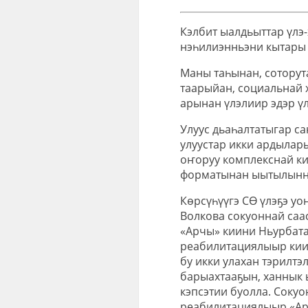
Кэлбит ыалдьыттар үлэ
нэһилиэнньэни кытары
Маны таһынан, сотору
таарыйан, социальнай 
арынан үлэлиир эдэр үл
Улуус дьаһалтатыгар са
улуустар икки ардылар
оҥоруу комплекснай ки
форматынан ыытылынн
Көрсүһүүгэ СӨ үлэҕэ у
Волкова сокуоннай саа
«Арчы» киини Ньурбат
реабилитациялыыр киин
бу икки улахан тэрилтэ
барыахтааҕын, ханнык 
кэпсэтии буолла. Сокуо
реабилитациялыыр «Арч