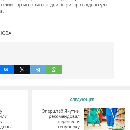
бэлииттэр интэринээт-дьиэлэригэр сылдьан үлэ-
э.
ЁНОВА
СЛЕДУЮЩЕЕ
у
Оперштаб Якутии
или
рекомендовал
ь
перенести
 день
генуборку