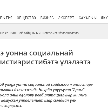
$
82.17
0.76
ОБЫТИЯ
ОБЩЕСТВО
БИЗНЕС
ЭКСПЕРТ
САХАЛЫЫ
ЯКУ
нна социальнай сайдыы министиэристибэтэ үлэлээтэ
э уонна социальнай
истиэристибэтэ үлэлээтэ
 СӨ үлэҕэ уонна социальнай сайдыыга миниистирэ
чылаах дэлэгээссийэ Ньурба улууһугар “Арчы”
уола илик оҕолору реабилитациялыыр кииҥҥэ,
 көмүскэл управлениетыгар сылдьан үлэ
ы көрсүстэ.