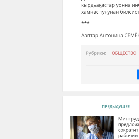
кырдьаҕастар уонна ин
хамнас туһунан билсист
***
Ааптар Антонина СЕМ
Рубрики:
ОБЩЕСТВО
ПРЕДЫДУЩЕЕ
Минтруд
предлож
сократит
рабочий