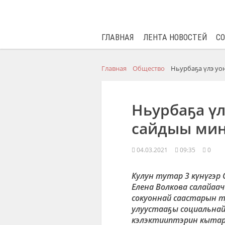
ГЛАВНАЯ
ЛЕНТА НОВОСТЕЙ
С
Главная
Общество
Ньурбаҕа үлэ уо
Ньурбаҕа үл
сайдыы мин
04.03.2021
09:35
0
Кулун тутар 3 күнүгэр
Елена Волкова салайаач
сокуоннай саастарын т
улуустааҕы социальнай
кэлэктииптэрин кытар