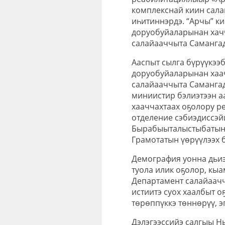
комплекснай киин сал
иһитиннэрдэ. “Арчы” к
доруобуйаларынан хач
салайааччыта Самангад
Ааспыт сылга бүрүүкээ
доруобуйаларынан хаа
салайааччыта Самангад
миниистир бэлиэтээн а
хааччахтаах оҕолору 
отделение сэбиэдиссэй
Бырабыыталыстыбатын 
Грамотатын үөрүүлээх 
Демография уонна дьиэ
туола илик оҕолор, кы
Департамент салайаачч
истиитэ суох хаалбыт о
төрөппүккэ төннөрүү, э
Дэлэгээссийэ салгыы Н