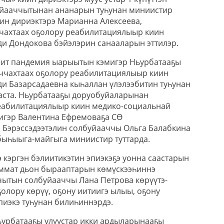
айааччытынан ананарын туһунан миниистир
иин дириэктэрэ Марианна Алексеева,
чахтаах оҕолору реабилитациялыыр киин
и Дондокова бэйэлэрин санааларын эттилэр.
бит пандемия ыарыытын кэмигэр Ньурбатааҕы
ччахтаах оҕолору реабилитациялыыр киин
и Базарсадаевна кыһаллан үлэлээбитин туһунан
аста. Ньурбатааҕы доруобуйаларынан
реабилитациялыыр киин медико-социальнай
игэр Валентина Ефремоваҕа СӨ
Бэрэссэдээтэлин солбуйааччы Ольга Балабкина
быһыыга-майгыга миниистир туттарда.
 кэргэн бэлиитикэтин эпиэкэҕэ уонна саастарын
аммат дьон бырааптарын көмүскээһиннэ
ытын солбуйааччы Лана Петрова көрүүтэ-
ҕолору көрүү, оҕону иитиигэ ылыы, оҕону
пиэкэ туһунан билиһиннэрдэ.
ьурбатааҕы улуустар икки ардыларынааҕы