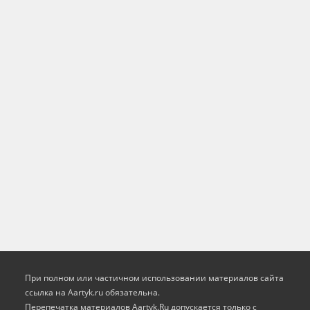
При полном или частичном использовании материалов сайта
ссылка на Aartyk.ru oбязательна.
Перепечатка материалов Aartyk.Ru допускается только с