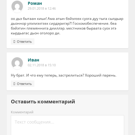
Роман
29.01.2018 в 12:46
оо дьэ бытаан киьи! Ама атын бэйэлээх суога дуу тыга сылдьар
дьоннор улэлиэхтээх сирдэригэр?! Госкомобеспечение. беа
бэйэтин племяннига дииллэр. местников быраата суох этэ
кырдьагас дьон оголоро ди.
Ответить
Иван
02.11.2018 в 15:10
Ну брат. И что ему теперь, застрелиться? Хороший парень.
Ответить
Оставить комментарий
Комментарий