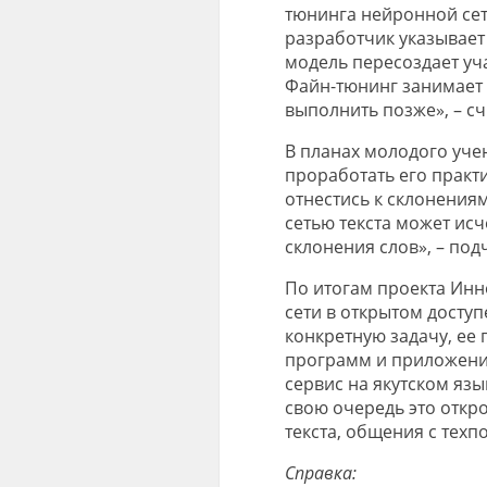
тюнинга нейронной сет
разработчик указывает
модель пересоздает уч
Файн-тюнинг занимает 
выполнить позже», – с
В планах молодого учен
проработать его практ
отнестись к склонения
сетью текста может ис
склонения слов», – по
По итогам проекта Инн
сети в открытом доступ
конкретную задачу, ее
программ и приложени
сервис на якутском язы
свою очередь это откр
текста, общения с техп
Справка: