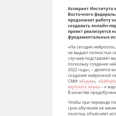
Аспирант Института 
Восточного федераль
продолжает работу н
создавать онлайн-пер
проект реализуется н
фундаментальных исс
«На сегодня нейросеть,
не выдает полностью с
случаев подставляет в
поскольку создание не
2022 года», – делится 
создания нейронной се
СМИ: «
Кыым
», «
Sakhad
якутского языка
– к мар
В качестве предобучен
Чтобы при переводе по
срок обучения не менее
полотна, объясняет асп