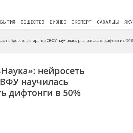
$
82.17
0.76
ОБЫТИЯ
ОБЩЕСТВО
БИЗНЕС
ЭКСПЕРТ
САХАЛЫЫ
ЯКУ
а»: нейросеть аспиранта СВФУ научилась распознавать дифтонги в 50
Наука»: нейросеть
СВФУ научилась
ть дифтонги в 50%