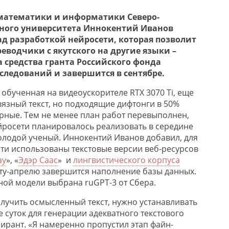
математики и информатики Северо-
ного университета Иннокентий Иванов
ад разработкой нейросети, которая позволит
еводчики с якутского на другие языки –
а средства гранта Российского фонда
ледований и завершится в сентябре.
 обученная на видеоускорителе RTX 3070 Ti, еще
вязный текст, но подходящие дифтонги в 50%
ерные. Тем не менее план работ перевыполнен,
йросети планировалось реализовать в середине
молодой ученый. Иннокентий Иванов добавил, для
ти использованы текстовые версии веб-ресурсов
ay
», «
Эдэр Саас
» и
лингвистического корпуса
ту-апрелю завершится наполнение базы данных.
ной модели выбрана ruGPT-3 от Сбера.
лучить осмысленный текст, нужно устанавливать
 суток для генерации адекватного текстового
ирант. «Я намеренно пропустил этап файн-