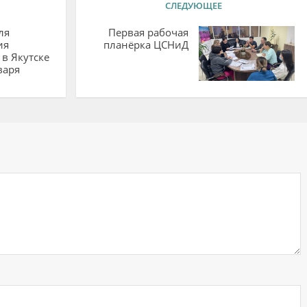
СЛЕДУЮЩЕЕ
ля
Первая рабочая
ия
планёрка ЦСНиД
в Якутске
варя
ий