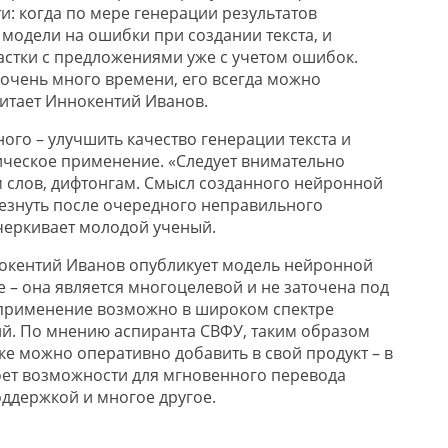
и: когда по мере генерации результатов
 модели на ошибки при создании текста, и
астки с предложениями уже с учетом ошибок.
очень много времени, его всегда можно
читает Иннокентий Иванов.
ого – улучшить качество генерации текста и
ическое применение. «Следует внимательно
м слов, дифтонгам. Смысл созданного нейронной
чезнуть после очередного неправильного
дчеркивает молодой ученый.
окентий Иванов опубликует модель нейронной
е – она является многоцелевой и не заточена под
 применение возможно в широком спектре
й. По мнению аспиранта СВФУ, таким образом
ке можно оперативно добавить в свой продукт – в
оет возможности для мгновенного перевода
оддержкой и многое другое.