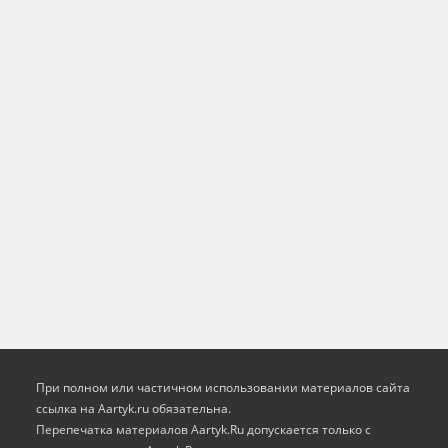
При полном или частичном использовании материалов сайта
ссылка на Aartyk.ru oбязательна.
Перепечатка материалов Aartyk.Ru допускается только с