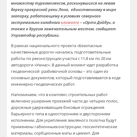
множеству
туркомплексов
, раскинувшихся на левом
берегу прекрасной реки Лена, е
динственному в мире
зоопарку, работающему в условиях северного
экстремально холодного
климата
– «
Орто
Д
ойду», а
также к
другим замечательным местам, сообщает
Управтодор республики.
В рамках
национально
го
проект
а
«Безопасные
качественные
д
ороги»
начались подготовительные
работы по реконструкции
участка
с 11,8 км по 20 км
автодороги «
Умнас
»
. В данный момент идет разработка
геодезической разбивочной основы – это один из
основных документов, который подготавливается в ходе
инженерно-геодезических работ.
Напоминаем, что в
компле
кс стр
оительных работ
включено уширение проезжей части до четырех полос,
дорожные удерживающие боковые ограждения
барьерного типа в одностороннем и двустороннем
исполнении. Для укрепления земляного полотна буд
у
т
применен
ы
габионные
конструкции,
геосинтетические
материалы, сорбционные маты и цемент.
Для