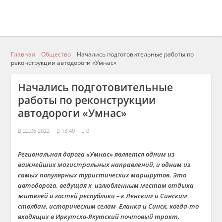
Главная
Общество
Начались подготовительные работы по
реконструкции автодороги «Умнас»
Начались подготовительные
работы по реконструкции
автодороги «Умнас»
22.06.2022
13:40
0
Региональная дорога «
Умнас
» является одним из
важнейших магистральных направлений,
и одним из
самых
популярны
х
туристически
х
маршруто
в
.
Это
автодорога, ведущая к излюбленным местам отдыха
жителей и гостей республики – к Л
енски
м
и Сински
м
столб
ам, историческим
селам Еланка и
Синск
, когда-то
входящих в
Иркутско
-Якутский почтовый тракт,