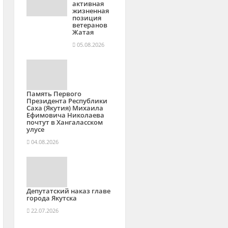
активная
жизненная
позиция
ветеранов
Жатая
05.08.2026
Память Первого
Президента Республики
Саха (Якутия) Михаила
Ефимовича Николаева
почтут в Хангаласском
улусе
04.08.2026
Депутатский наказ главе
города Якутска
22.07.2026