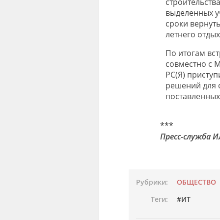
строительств
выделенных у
сроки вернут
летнего отдых
По итогам вс
совместно с 
РС(Я) приступ
решений для 
поставленных
***
Пресс-служба И
Рубрики:
ОБЩЕСТВО
Теги:
ИТ