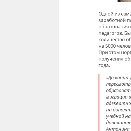
Одной из сам
заработной п
образования 
педагогов. Бы
количество о
на 5000 челов
При этом нор
получения об
года.
«До конца 
пересмотр
образоват
миграции 
адекватно
на дополн
учебной на
дополните
Антонина 