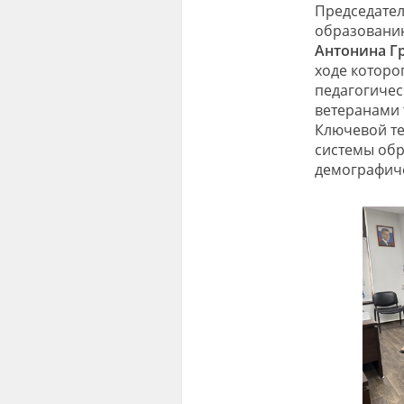
Председател
образованию
Антонина Г
ходе которо
педагогичес
ветеранами 
Ключевой те
системы обр
демографиче