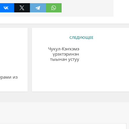
СЛЕДУЮЩЕЕ
Чукул-Кэҥкэмэ
үрэхтэринэн
тыынан устуу
ерами из
ий