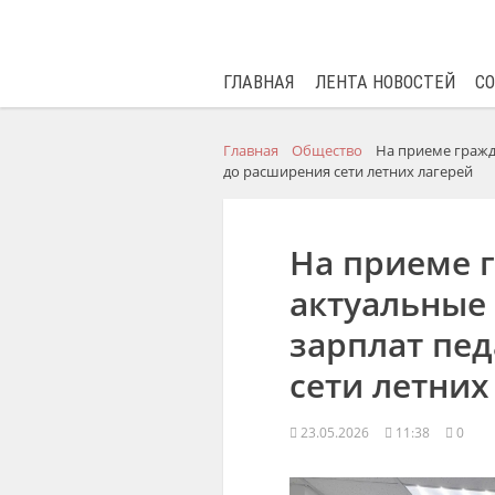
ГЛАВНАЯ
ЛЕНТА НОВОСТЕЙ
С
Главная
Общество
На приеме гражд
до расширения сети летних лагерей
На приеме 
актуальные 
зарплат пе
сети летних
23.05.2026
11:38
0