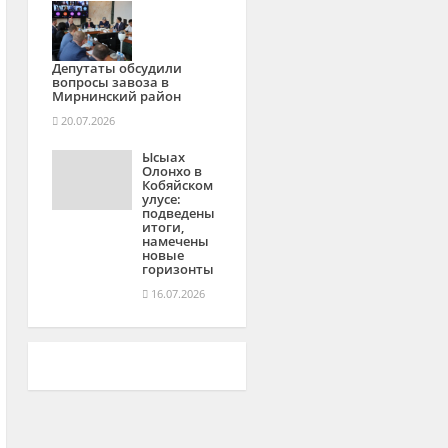
Депутаты обсудили
вопросы завоза в
Мирнинский район
20.07.2026
Ысыах
Олонхо в
Кобяйском
улусе:
подведены
итоги,
намечены
новые
горизонты
16.07.2026