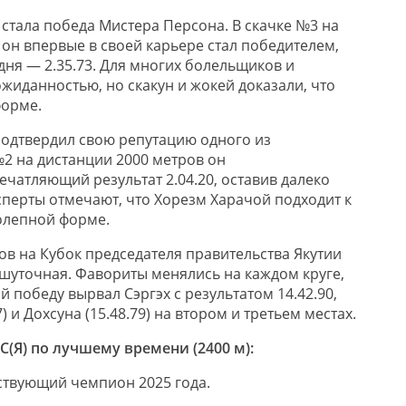
 стала победа Мистера Персона. В скачке №3 на
 он впервые в своей карьере стал победителем,
дня — 2.35.73. Для многих болельщиков и
ожиданностью, но скакун и жокей доказали, что
форме.
подтвердил свою репутацию одного из
№2 на дистанции 2000 метров он
чатляющий результат 2.04.20, оставив далеко
сперты отмечают, что Хорезм Харачой подходит к
олепной форме.
ров на Кубок председателя правительства Якутии
шуточная. Фавориты менялись на каждом круге,
победу вырвал Сэргэх с результатом 14.42.90,
7) и Дохсуна (15.48.79) на втором и третьем местах.
С(Я) по лучшему времени (2400 м):
ствующий чемпион 2025 года.