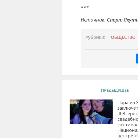
***
Источник:
Спорт Якут
Рубрики:
ОБЩЕСТВО
ПРЕДЫДУЩЕЕ
Пара из 
заключит
III Всер
свадебн
фестивал
Национа
центре «