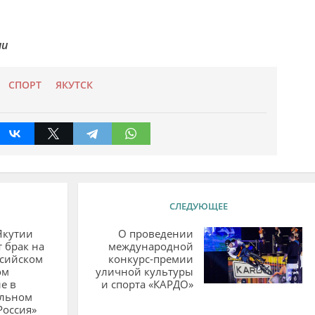
ии
СПОРТ
ЯКУТСК
СЛЕДУЮЩЕЕ
Якутии
О проведении
 брак на
международной
оссийском
конкурс-премии
ом
уличной культуры
е в
и спорта «КАРДО»
льном
Россия»