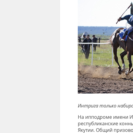
Интрига только набир
На ипподроме имени И.
республиканские конны
Якутии. Общий призово