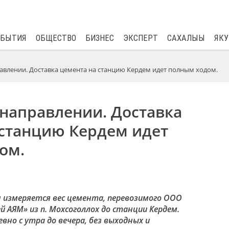
$
81.41
0.48
ОБЫТИЯ
ОБЩЕСТВО
БИЗНЕС
ЭКСПЕРТ
САХАЛЫЫ
ЯКУ
авлении. Доставка цемента на станцию Кердем идет полным ходом.
направлении. Доставка
 станцию Кердем идет
ом.
 измеряется вес цемента, перевозимого ООО
 АЯМ» из п. Мохсоголлох до станции Кердем.
но с утра до вечера, без выходных и