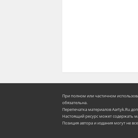
При полном или частичном использован
oбязательна.
Перепечатка материалов Aartyk.Ru допу
Настоящий ресурс может содержать м
Позиция автора и издания могут не все