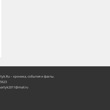
rtyk.Ru – хроника, события и факты.
 5623
Aartyk2011@mail.ru