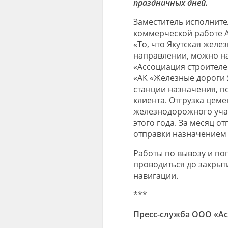
праздничных дней.
Заместитель исполните
коммерческой работе А
«То, что Якутская желе
направлении, можно на
«Ассоциация строителе
«АК «Железные дороги 
станции назначения, по
клиента. Отгрузка цем
железнодорожного учас
этого года. За месяц о
отправки назначением 
Работы по вывозу и по
проводиться до закрыт
навигации.
***
Пресс-служба ООО «А