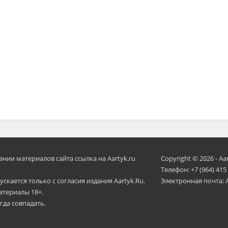
ии материалов сайта ссылка на Aartyk.ru
Copyright © 2026 - Aa
Телефон: +7 (964) 415
скается только с согласия издания Aartyk.Ru.
Электронная почта: 
атериалы 18+.
гда совпадать.