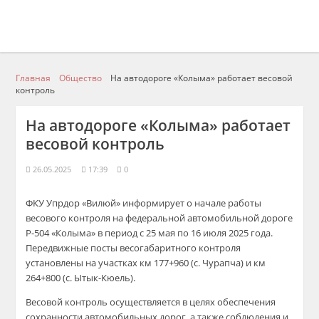
Главная
Общество
На автодороге «Колыма» работает весовой
контроль
На автодороге «Колыма» работает
весовой контроль
26.05.2025
17:39
0
ФКУ Упрдор «Вилюй» информирует о
начале работы
весового контроля на федеральной автомобильной дор
оге
Р-504 «Колыма» в период с 2
5
мая по
16
июля 2025 года.
Передвижные посты весогабаритного к
онтроля
установлены
на участках
км
177+960 (с. Чурапча) и км
264+800 (с. Ытык-Кюель)
.
Весовой контроль осуществляется в целях обеспечения
сохранности автомобильных дорог, а также соблюдения и