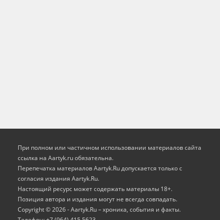
При полном или частичном использовании материалов сайта
ссылка на Aartyk.ru oбязательна.
Перепечатка материалов Aartyk.Ru допускается только с
согласия издания Aartyk.Ru.
Настоящий ресурс может содержать материалы 18+.
Позиция автора и издания могут не всегда совпадать.
Copyright © 2026 - Aartyk.Ru – хроника, события и факты.
Телефон: +7 (964) 415 5623