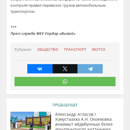
контроля правил перевозок грузов автомобильным
транспортом.
***
Пресс-служба ФКУ Упрдор «Вилюй»
Рубрики:
ОБЩЕСТВО
ТРАНСПОРТ
ЯКУТСК
ПРЕДЫДУЩЕЕ
Александр Атласов I
Хомустаахха А.Н. Окоемовка
анаммыт өйдөбүнньүк бэлиэ
арыллыытыгар кыттыынна