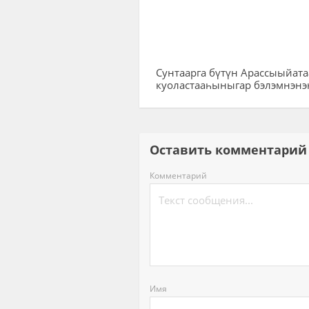
Сунтаарга бүтүн Арассыыйат
куоластааһыныгар бэлэмнэнэ
Оставить комментар
Комментарий
Имя