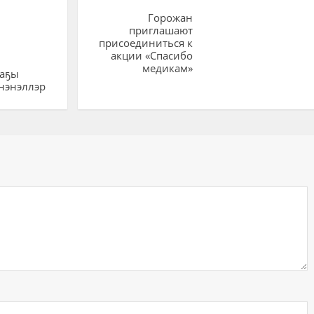
Горожан
приглашают
присоединиться к
акции «Спасибо
медикам»
ааҕы
нэнэллэр
ий