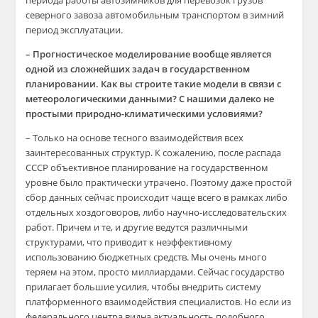
периода работы автозимников для перевозок грузов
северного завоза автомобильным транспортом в зимний
период эксплуатации.
– Прогностическое моделирование вообще является
одной из сложнейших задач в государственном
планировании. Как вы строите такие модели в связи с
метеорологическими данными? С нашими далеко не
простыми природно-климатическими условиями?
– Только на основе тесного взаимодействия всех
заинтересованных структур. К сожалению, после распада
СССР объективное планирование на государственном
уровне было практически утрачено. Поэтому даже простой
сбор данных сейчас происходит чаще всего в рамках либо
отдельных хоздоговоров, либо научно-исследовательских
работ. Причем и те, и другие ведутся различными
структурами, что приводит к неэффективному
использованию бюджетных средств. Мы очень много
теряем на этом, просто миллиардами. Сейчас государство
прилагает большие усилия, чтобы внедрить систему
платформенного взаимодействия специалистов. Но если из
федерального центра видна актуальность подобного