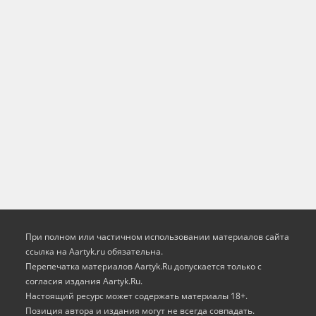
При полном или частичном использовании материалов сайта
ссылка на Aartyk.ru oбязательна.
Перепечатка материалов Aartyk.Ru допускается только с
согласия издания Aartyk.Ru.
Настоящий ресурс может содержать материалы 18+.
Позиция автора и издания могут не всегда совпадать.