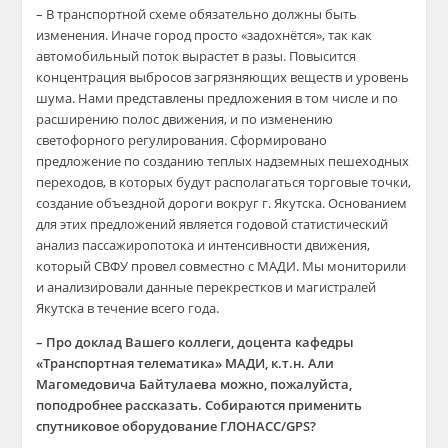
– В транспортной схеме обязательно должны быть
изменения. Иначе город просто «задохнётся», так как
автомобильный поток вырастет в разы. Повысится
концентрация выбросов загрязняющих веществ и уровень
шума. Нами представлены предложения в том числе и по
расширению полос движения, и по изменению
светофорного регулирования. Сформировано
предложение по созданию теплых надземных пешеходных
переходов, в которых будут располагаться торговые точки,
создание объездной дороги вокруг г. Якутска. Основанием
для этих предложений является годовой статистический
анализ пассажиропотока и интенсивности движения,
который СВФУ провел совместно с МАДИ. Мы мониторили
и анализировали данные перекрестков и магистралей
Якутска в течение всего года.
– Про доклад Вашего коллеги, доцента кафедры
«Транспортная телематика» МАДИ, к.т.н. Али
Магомедовича Байтулаева можно, пожалуйста,
поподробнее рассказать. Собираются применить
спутниковое оборудование ГЛОНАСС/GPS?