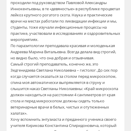
проходили под руководством Павловой Александры
Иннокентьевны, в те «девяностые» в республике процветал
лейкоз крупного рогатого скота. Наука и практические
врачи на местах работали по ликвидации инфекции и мы,
студенты, тоже изучали инфекционные процессы на
практике, участвовали в исследованиях и оздоровительных
мероприятиях.
По паразитологии преподавала красивая и молоденькая
Андреева Марина Витальевна. Всегда делала вид строгий,
но видно было, что она добрая и отзывчивая.
Самый строгий преподаватель, конечно же, это
Зедгенидзева Светлана Николаевна – гистолог. До сих пор
когда случается оказаться за столом перед микроскопом,
спина моя автоматически выпрямляется в струну и
слышится наказ Светланы Николаевны: «Край микроскопа
должен находиться на расстоянии 4 сантиметров от края
стола и перед микроскопом должны сидеть только
ветеринарные врачи в белых, чистых и отутюженных
халатах».
Хочу вспомнить энтузиаста и преданного ученика своего
учителя Кирикова Константина Спиридоновича, который