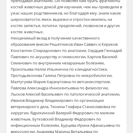
преподавал анатомию. Он позволял нам брать фрагменты
костей животных домой для изучения, чем мы приводили в
ужас наших родственников, но благодаря ему, знали какие
шероховатости, ямки, вырезки и отростки имелись на
костях запястья, лопатки, предплечий, позвонков и других
костях животных.
Неоценимый вклад в получении качественного
образования внесли Решетников Иван Саввич и Кириков
Константин Спиридонович по анатомии, Сердцев Геннадий
Павлович по акушерству и гинекологии, Карпов Василий
Семенович по внутренним незаразным болезням,
Прокопьева Нелли Ильинична по клиндиагностике,
Протодьяконова Галина Петровна по микробиологии,
Малтугуева Мария Харанутовна по ветсанэкспертизе,
Павлова Александра Иннокентьевна по физиологии,
Лысков Алексей Васильевич по патологической анатомии,
Иванов Владимир Владимирович по организации
ветеринарного дела, Тюнина Глафира Станиславовна по
хирургии, Ядрихинский Валерий Федорович по мелким
животным, Бутковский Владимир Федорович по
инфекционным болезням, Бурцева Ирина Афанасьевна по
вирусологии, Андреева Марина Витальевна по