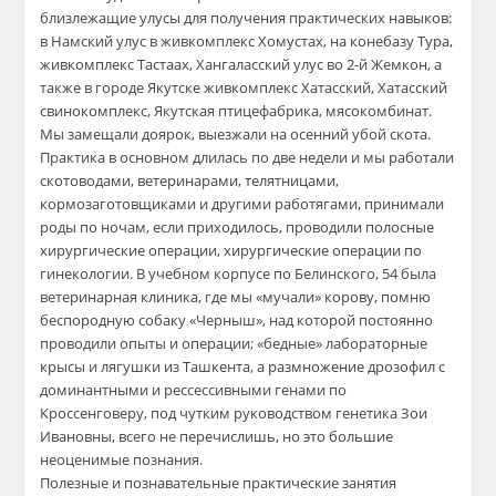
близлежащие улусы для получения практических навыков:
в Намский улус в живкомплекс Хомустах, на конебазу Тура,
живкомплекс Тастаах, Хангаласский улус во 2-й Жемкон, а
также в городе Якутске живкомплекс Хатасский, Хатасский
свинокомплекс, Якутская птицефабрика, мясокомбинат.
Мы замещали доярок, выезжали на осенний убой скота.
Практика в основном длилась по две недели и мы работали
скотоводами, ветеринарами, телятницами,
кормозаготовщиками и другими работягами, принимали
роды по ночам, если приходилось, проводили полосные
хирургические операции, хирургические операции по
гинекологии. В учебном корпусе по Белинского, 54 была
ветеринарная клиника, где мы «мучали» корову, помню
беспородную собаку «Черныш», над которой постоянно
проводили опыты и операции; «бедные» лабораторные
крысы и лягушки из Ташкента, а размножение дрозофил с
доминантными и рессессивными генами по
Кроссенговеру, под чутким руководством генетика Зои
Ивановны, всего не перечислишь, но это большие
неоценимые познания.
Полезные и познавательные практические занятия