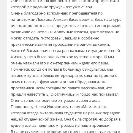
Они вложили в меня любовь к этой сложной профессии, в
которой я преданно тружусь вот уже 21 год.
Очень благодарно вспоминаю преподавателя по
патанатомии Лыскова Алексея Васильевича. Весь наш курс
очень хорошо знал его предметные стекла с гистосрезами,
различали альвеолы и молочные железы, даже визуально
могли отгадать гистосрезы. Лекции и особенно
практические занятия проходили на одном дыхании.
Алексей Васильевич всегда рассказывал ситуации из своей
жизни, у него было очень тонкое чувство юмора. И мы
очень уважали его и с нетерпением ждали его пары.
Помнится, когда он попал в больницу с инсультом, мы
активом курса, в белых ветеринарских халатах пришли к
нему в палату с фруктами и он так обрадовался, аж
прослезился. Всем соседям по палате рассказывал, что
пришли навестить ЕГО отличницы и гордо нас показывал.
Очень тепло вспоминаю энтузиаста своего дела
Прокопьеву Нелли Ильиничну, нашу «Мамаматер»,
которая всегда вытаскивала студентов из разных передряг
нашей студенческой жизни. Она была строгая, но добрая в
душе и всегда пальчиком грозила на наши проделки.
В наше студенческое время мы очень активно выезжали в