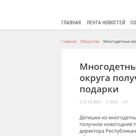
ГЛАВНАЯ
ЛЕНТА НОВОСТЕЙ
С
Главная
Общество
Многодетные сем
Многодетны
округа пол
подарки
31.12.2021
10:52
0
Детишки из многодетны
получили новогодние п
директора Республикан