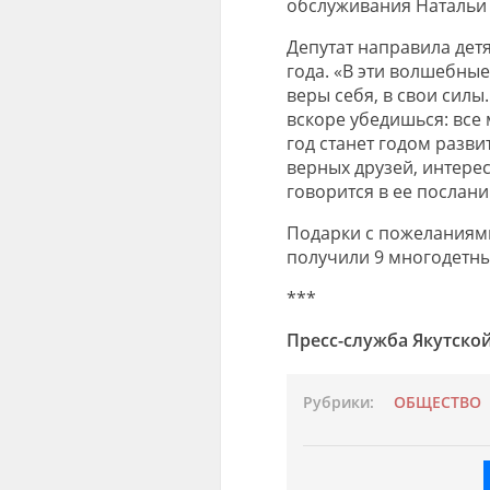
обслуживания Натальи
Депутат направила дет
года. «В эти волшебны
веры себя, в свои силы
вскоре убедишься: все
год станет годом разв
верных друзей, интерес
говорится в ее послан
Подарки с пожеланиями
получили 9 многодетны
***
Пресс-служба Якутско
Рубрики:
ОБЩЕСТВО